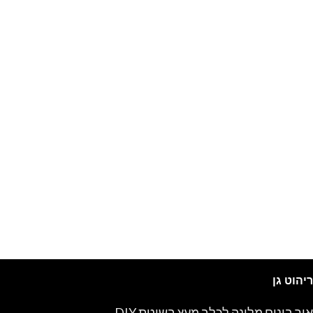
ריהוט גן
איך בונים מלונה לכלב מעץ בשיטת DIY