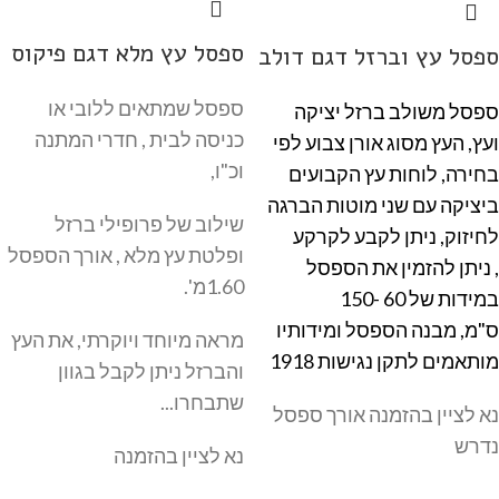
ספסל עץ מלא דגם פיקוס
ספסל עץ וברזל דגם דולב
ספסל שמתאים ללובי או
ספסל משולב ברזל יציקה
כניסה לבית , חדרי המתנה
ועץ,
ה
עץ מסוג אורן צבוע לפי
וכ"ו,
בחירה,
לוחות עץ הקבועים
ביציקה עם שני מוטות הברגה
שילוב של פרופילי ברזל
לחיזוק
, ניתן לקבע לקרקע
ופלטת עץ מלא , אורך הספסל
,
ניתן להזמין את הספסל
1.60מ'.
במידות של 60 -150
ס"מ,
מבנה הספסל ומידותיו
מראה מיוחד ויוקרתי, את העץ
מותאמים לתקן נגישות 1918
והברזל ניתן לקבל בגוון
שתבחרו...
נא לציין בהזמנה אורך ספסל
נדרש
נא לציין בהזמנה