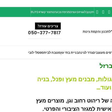
תקנון
בלוג
גיזום עצים
מניפת צבע
חנות
צור קשר
BUY24
צריכים עזרה?
ל
תכנון והקמת גינות
050-377-7817
פים מעוצבים
גדר לגינה
בניית בתי עץ
מטבח לבית
ספסלי לובי
ברזל
גולות, מבנים מעץ ופנל, בניה
עוד…
של ריהוט רחוב וגן, מוצרים מעץ
ישית למגזר הציבורי והפרטי.