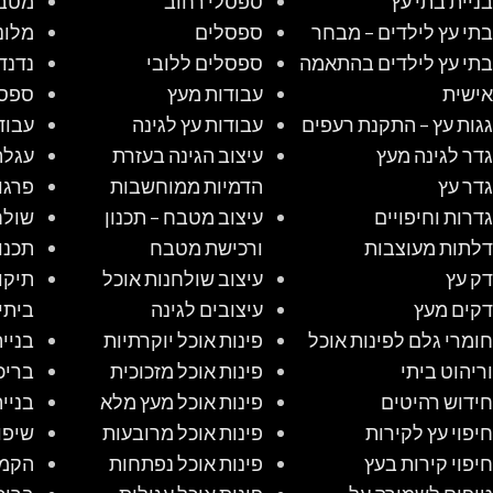
בניית בתי עץ
ספסלי רחוב
מטב
בתי עץ לילדים – מבחר
ספסלים
מלונ
בתי עץ לילדים בהתאמה
ספסלים ללובי
נדנד
אישית
עבודות מעץ
ספס
גגות עץ – התקנת רעפים
עבודות עץ לגינה
עבוד
גדר לגינה מעץ
עיצוב הגינה בעזרת
עגלת
גדר עץ
הדמיות ממוחשבות
פרגו
גדרות וחיפויים
עיצוב מטבח – תכנון
שולח
דלתות מעוצבות
ורכישת מטבח
תכנו
דק עץ
עיצוב שולחנות אוכל
תיקו
דקים מעץ
עיצובים לגינה
ביתי
חומרי גלם לפינות אוכל
פינות אוכל יוקרתיות
בניי
וריהוט ביתי
פינות אוכל מזכוכית
בריכ
חידוש רהיטים
פינות אוכל מעץ מלא
בניי
חיפוי עץ לקירות
פינות אוכל מרובעות
שיפו
חיפוי קירות בעץ
פינות אוכל נפתחות
הקמת