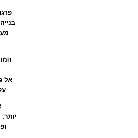
פרגו
בנייה
מעץ
המוצ
אל ג
על
א
יותר. 
ופי