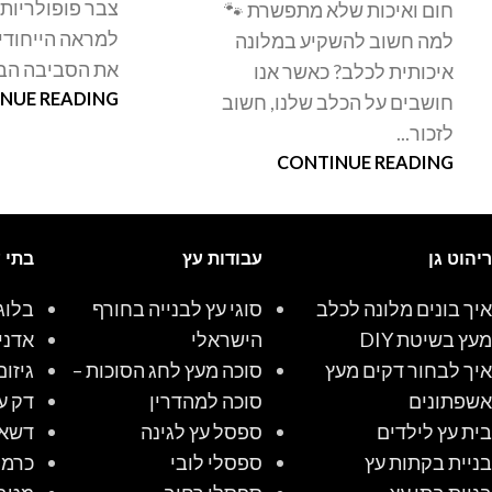
צבר פופולריות,
חום ואיכות שלא מתפשרת 🐾
למראה הייחודי
למה חשוב להשקיע במלונה
את הסביבה הבית
איכותית לכלב? כאשר אנו
NUE READING
חושבים על הכלב שלנו, חשוב
לזכור...
CONTINUE READING
ריהוט גן
עבודות עץ
בתי 
איך בונים מלונה לכלב
סוגי עץ לבנייה בחורף
בלוג
מעץ בשיטת DIY
הישראלי
אדני
איך לבחור דקים מעץ
סוכה מעץ לחג הסוכות –
גיזום
אשפתונים
סוכה למהדרין
דק ע
בית עץ לילדים
ספסל עץ לגינה
דשא 
בניית בקתות עץ
ספסלי לובי
כרמל