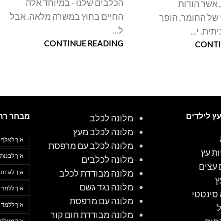
הכלבים שלנו - במיוחד אלה
 אשר הודות
החיים בחוץ במשרה מלאה. אבל
 של החומר, הופך
ל...
ית. י...
CONTINUE READING
CONTI
עץ לילדים
מבחר רח
מלונה לכלב
מלונה לכלב מעץ
איך לאלף 
מלונה לכלב עם מרפסת
ות עץ
איך לבנות 
מלונה לכלבים
 עצים
מלונה מבודדת לכלב
איך לגרום
ץ
מלונה נגד גשם
איך ללמד 
סינטטי
מלונה עם מרפסת
איך ללמד 
מלונה מבודדת חום קור
איך מאלפי