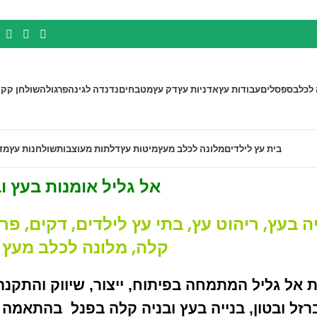
 לכלב
ספסלים
עבודות עץ
אדניות עץ
דק עץ
מטבחים
נדנדה לגינה
פרגולה
שולחן קק"
בית עץ לילדים
מלונה לכלב מעץ
מיטות עץ
דלתות מעוצבות
שולחנות עץ
מד
אל גליל
אומנות בעץ ו
ה בעץ, ריהוט עץ,
בתי עץ לילדים
, דקים, פר
קלה,
מלונה לכלב מעץ
ו
 אל גליל המתמחה בפיתוח, ייצור, שיווק והתקנה 
רזל ובטון, בנייה בעץ ובניה קלה בפנל בהתאמה א