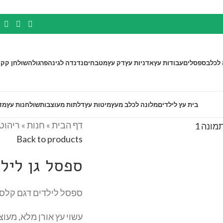
 לכלב
ספסלים
עבודות עץ
אדניות עץ
דק עץ
מטבחים
נדנדה לגינה
פרגולה
שולחן קק"
בית עץ לילדים
מלונה לכלב מעץ
מיטות עץ
דלתות מעוצבות
שולחנות עץ
מד
דף הבית
»
חנות
»
ריהוט 
Back to products
ספסל גן ליל
ספסל לילדים דגם קלסי
עשוי עץ אורן מלא, מעוצ