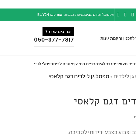
תקנון
בלוג
גיזום עצים
מניפת צבע
חנות
צור קשר
BUY24
צריכים עזרה?
ל
תכנון והקמת גינות
050-377-7817
פים מעוצבים
גדר לגינה
בניית בתי עץ
מטבח לבית
ספסלי לובי
גן לילדים
»
ספסל גן לילדים דגם קלאסי
דים דגם קלאסי
ב וצבוע בצבע ידידותי לסביבה.