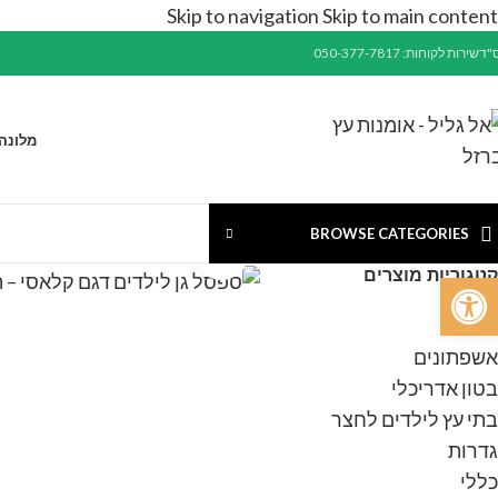
Skip to navigation
Skip to main content
"ד
שירות לקוחות: 050-377-7817
מלונה
BROWSE CATEGORIES
Click to enlarge
קטגוריות מוצרים
פתח סרגל נגישות
אדניות
אשפתונים
בטון אדריכלי
בתי עץ לילדים לחצר
גדרות
כללי