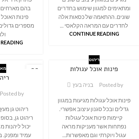
ומתאימים למגוון שימוש בחדרים
בהם מארחים ל
שונים. ההתאמה של כסאות אלה
פינות האוכל 
לחדרים עם המראה הקלאסי ...
מספרים גדולים
CONTINUE READING
ולא
 READING
ריהוט
פינות אוכל עגולות
מאמ
22
ריהו
אוק
Posted by
בניה בעץ
Posted by
פינות אוכל עגולות מגיעות במגוון
גדלים ובכל סגנון עיצוב אפשרי.
ריהוט גן מעץ
קיימות פינות אוכל עגולות
ריהוט גן, בסופו
נפתחות אשר מעניקות מראה
יכול ליהנות מר
עגול ויוקרתי וגם מאפשרות...
עמיד ומפנק. ב