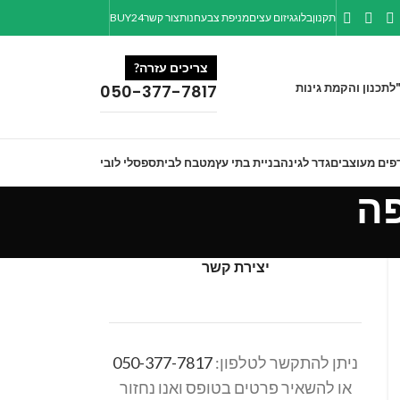
תקנון
בלוג
גיזום עצים
מניפת צבע
חנות
צור קשר
BUY24
צריכים עזרה?
ל
תכנון והקמת גינות
050-377-7817
פים מעוצבים
גדר לגינה
בניית בתי עץ
מטבח לבית
ספסלי לובי
יצירת קשר
ניתן להתקשר לטלפון:
050-377-7817
או להשאיר פרטים בטופס ואנו נחזור