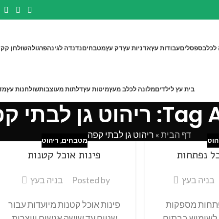
 לכלב
ספסלים
עבודות עץ
אדניות עץ
דק עץ
מטבחים
נדנדה לגינה
פרגולה
שולחן קק"
בית עץ לילדים
מלונה לכלב מעץ
מיטות עץ
דלתות מעוצבות
שולחנות עץ
מד
 גן לבתי קפה
דף הבית
»
ריהוט גן לבתי קפה
הוט
מטבחים
,
ריהוט
כל נפתחות
פינות אוכל קטנות
בניה בעץ
Posted by
בניה בעץ
פתחות מספקות
פינות אוכל קטנות מיועדות עבור
 לשימוש בבתים
שניים עד שישה אנשים ויוצרות