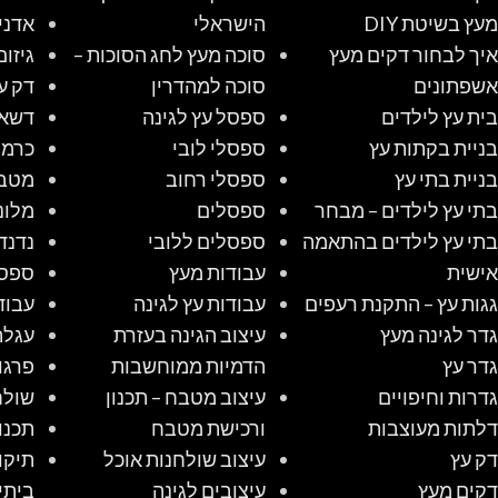
מעץ בשיטת DIY
הישראלי
אדני
איך לבחור דקים מעץ
סוכה מעץ לחג הסוכות –
גיזום
אשפתונים
סוכה למהדרין
דק ע
בית עץ לילדים
ספסל עץ לגינה
דשא 
בניית בקתות עץ
ספסלי לובי
כרמל
בניית בתי עץ
ספסלי רחוב
מטב
בתי עץ לילדים – מבחר
ספסלים
מלונ
בתי עץ לילדים בהתאמה
ספסלים ללובי
נדנד
אישית
עבודות מעץ
ספס
גגות עץ – התקנת רעפים
עבודות עץ לגינה
עבוד
גדר לגינה מעץ
עיצוב הגינה בעזרת
עגלת
גדר עץ
הדמיות ממוחשבות
פרגו
גדרות וחיפויים
עיצוב מטבח – תכנון
שולח
דלתות מעוצבות
ורכישת מטבח
תכנו
דק עץ
עיצוב שולחנות אוכל
תיקו
דקים מעץ
עיצובים לגינה
ביתי