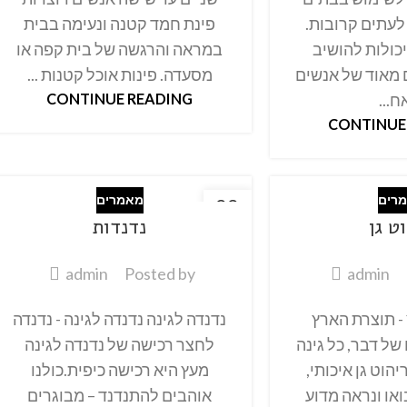
עתים קרובות.
פינת חמד קטנה ונעימה בבית
יכולות להושיב
במראה והרגשה של בית קפה או
 מאוד של אנשים
מסעדה. פינות אוכל קטנות ...
ח...
CONTINUE READING
CONTINUE
רים
מאמרים
22
ט גן
נדנדות
אוק
admin
Posted by
admin
 - תוצרת הארץ
נדנדה לגינה נדנדה לגינה - נדנדה
 של דבר, כל גינה
לחצר רכישה של נדנדה לגינה
יהוט גן איכותי,
מעץ היא רכישה כיפית.כולנו
ואו ונראה מדוע
אוהבים להתנדנד – מבוגרים