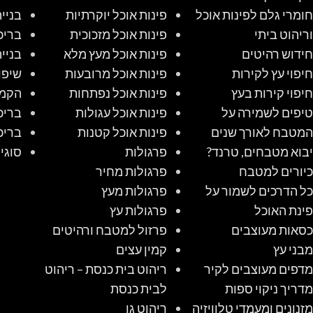
חומרי גלם לפינות אוכל
פינות אוכל יוקרתיות
בניי
וריהוט ביתי
פינות אוכל מזכוכית
בריכ
חידוש רהיטים
פינות אוכל מעץ מלא
בניי
חיפוי עץ לקירות
פינות אוכל מרובעות
שיפו
חיפוי קירות בעץ
פינות אוכל נפתחות
הקמת
טיפים לשמירה על
פינות אוכל עגולות
בריכ
המטבח לאורך שנים
פינות אוכל קטנות
בריכ
יבוא מטבחים, טרנד?
פרגולות
סוגי
כיורים למטבח
פרגולות מחיר
כל הדרכים לשמור על
פרגולות מעץ
פינת האוכל
פרגולות עץ
כסאות מעוצבים
פרזול למטבח ורהיטים
מבני עץ
קמין עצים
מדפים מעוצבים לקיר
ריהוט בית כנסת – ריהוט
מדריך ניקוי ספות
לבית כנסת
מזנונים ומעמדי טלוויזיה
ריהוט גן