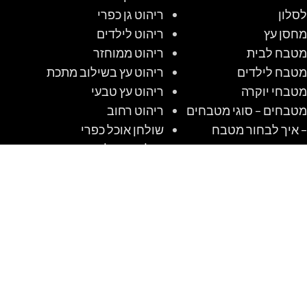
לסלון
ריהוט גן כפרי
מחסן עץ
ריהוט לילדים
מטבח לבית
ריהוט ממוחזר
מטבח לילדים
ריהוט עץ בשילוב מתכת
מטבחי יוקרה
ריהוט עץ טבעי
מטבחים – סוגי מטבחים
ריהוט רחוב
– איך לבחור מטבח
שולחן אוכל כפרי
מטבחים כפריים
שולחן קק"ל
מטבחים מודרניים
שולחנות אוכל מזכוכית
מטבחים קלאסיים
שולחנות עץ מעוצבים
מיטות מעוצבות
שולחנות קק"ל
מלונה לכלב מעץ
שיטה לבנות מלונה
מלונות לכלבים שאנו
לכלב מעץ #1 DIY
אוהבים לבנות
משרדים ביתיים מעץ
ופאנל מבודד