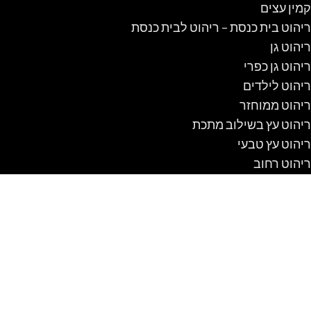
קמין עצים
ריהוט בית כנסת – ריהוט לבית כנסת
ריהוט גן
ריהוט גן כפרי
ריהוט לילדים
ריהוט ממוחזר
ריהוט עץ בשילוב מתכת
ריהוט עץ טבעי
ריהוט רחוב
שולחן אוכל כפרי
שולחן קק"ל
שולחנות אוכל מזכוכית
שולחנות עץ מעוצבים
שולחנות קק"ל
שיטה לבנות מלונה לכלב מעץ #1 DIY
בתי עץ לילדים