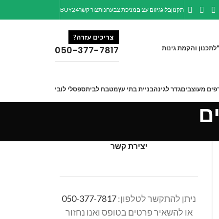
תקנון
בלוג
גיזום עצים
מניפת צבע
חנות
צור קשר
BUY24
צריכים עזרה?
ל
תכנון והקמת גינות
050-377-7817
פים מעוצבים
גדר לגינה
בניית בתי עץ
מטבח לבית
ספסלי לובי
יצירת קשר
ניתן להתקשר לטלפון:
050-377-7817
או להשאיר פרטים בטופס ואנו נחזור