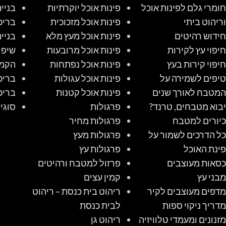
חומרי גלם לפינות אוכל
פינות אוכל יוקרתיות
בניי
וריהוט ביתי
פינות אוכל מזכוכית
בריכ
חידוש רהיטים
פינות אוכל מעץ מלא
בניי
חיפוי עץ לקירות
פינות אוכל מרובעות
שיפו
חיפוי קירות בעץ
פינות אוכל נפתחות
הקמת
טיפים לשמירה על
פינות אוכל עגולות
בריכ
המטבח לאורך שנים
פינות אוכל קטנות
בריכ
יבוא מטבחים, טרנד?
פרגולות
סוגי
כיורים למטבח
פרגולות מחיר
כל הדרכים לשמור על
פרגולות מעץ
פינת האוכל
פרגולות עץ
כסאות מעוצבים
פרזול למטבח ורהיטים
מבני עץ
קמין עצים
מדפים מעוצבים לקיר
ריהוט בית כנסת – ריהוט
מדריך ניקוי ספות
לבית כנסת
מזנונים ומעמדי טלוויזיה
ריהוט גן