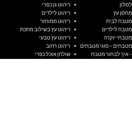
לסלון
ריהוט גן כפרי
מחסן עץ
ריהוט לילדים
מטבח לבית
ריהוט ממוחזר
מטבח לילדים
ריהוט עץ בשילוב מתכת
מטבחי יוקרה
ריהוט עץ טבעי
מטבחים – סוגי מטבחים
ריהוט רחוב
– איך לבחור מטבח
שולחן אוכל כפרי
מטבחים כפריים
שולחן קק"ל
מטבחים מודרניים
שולחנות אוכל מזכוכית
מטבחים קלאסיים
שולחנות עץ מעוצבים
מיטות מעוצבות
שולחנות קק"ל
מלונה לכלב מעץ
שיטה לבנות מלונה
מלונות לכלבים שאנו
לכלב מעץ #1 DIY
אוהבים לבנות
משרדים ביתיים מעץ
ופאנל מבודד