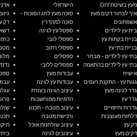
מעץ בשיטת DIY
הישראלי
אדני
איך לבחור דקים מעץ
סוכה מעץ לחג הסוכות –
גיזום
אשפתונים
סוכה למהדרין
דק ע
בית עץ לילדים
ספסל עץ לגינה
דשא 
בניית בקתות עץ
ספסלי לובי
כרמל
בניית בתי עץ
ספסלי רחוב
מטב
בתי עץ לילדים – מבחר
ספסלים
מלונ
בתי עץ לילדים בהתאמה
ספסלים ללובי
נדנד
אישית
עבודות מעץ
ספס
גגות עץ – התקנת רעפים
עבודות עץ לגינה
עבוד
גדר לגינה מעץ
עיצוב הגינה בעזרת
עגלת
גדר עץ
הדמיות ממוחשבות
פרגו
גדרות וחיפויים
עיצוב מטבח – תכנון
שולח
דלתות מעוצבות
ורכישת מטבח
תכנו
דק עץ
עיצוב שולחנות אוכל
תיקו
דקים מעץ
עיצובים לגינה
ביתי