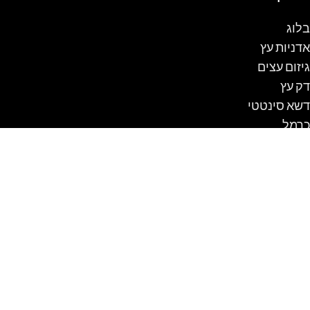
בלוג
אדניות עץ
גיזום עצים
דק עץ
דשא סינטטי
כרמל
מטבחים
מלונה לכלב
נדנדה לגינה
ספסלים
עבודות עץ
עגלת קניות
פרגולה
שולחן קק"ל
תכנון והקמת גינות