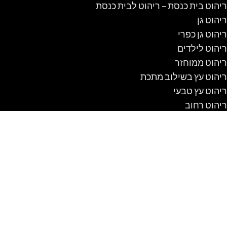
ריהוט בית כנסת – ריהוט לבית כנסת
ריהוט גן
ריהוט גן כפרי
ריהוט לילדים
ריהוט ממוחזר
ריהוט עץ בשילוב מתכת
ריהוט עץ טבעי
ריהוט רחוב
שולחן אוכל כפרי
שולחן קק"ל
שולחנות אוכל מזכוכית
שולחנות עץ מעוצבים
שולחנות קק"ל
שיטה לבנות מלונה לכלב מעץ #1 DIY
בתי עץ לילדים