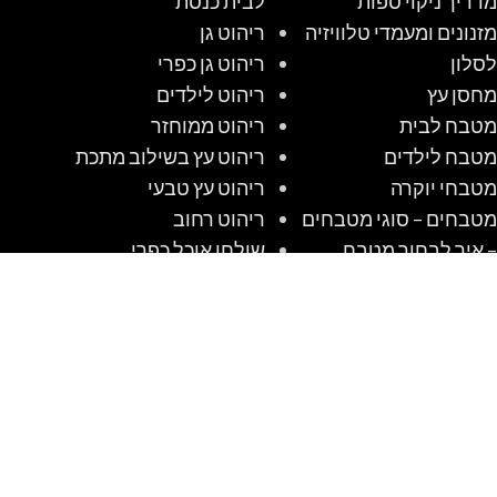
מדריך ניקוי ספות
לבית כנסת
מזנונים ומעמדי טלוויזיה
ריהוט גן
לסלון
ריהוט גן כפרי
מחסן עץ
ריהוט לילדים
מטבח לבית
ריהוט ממוחזר
מטבח לילדים
ריהוט עץ בשילוב מתכת
מטבחי יוקרה
ריהוט עץ טבעי
מטבחים – סוגי מטבחים
ריהוט רחוב
– איך לבחור מטבח
שולחן אוכל כפרי
מטבחים כפריים
שולחן קק"ל
מטבחים מודרניים
שולחנות אוכל מזכוכית
מטבחים קלאסיים
שולחנות עץ מעוצבים
מיטות מעוצבות
שולחנות קק"ל
מלונה לכלב מעץ
שיטה לבנות מלונה
מלונות לכלבים שאנו
לכלב מעץ #1 DIY
אוהבים לבנות