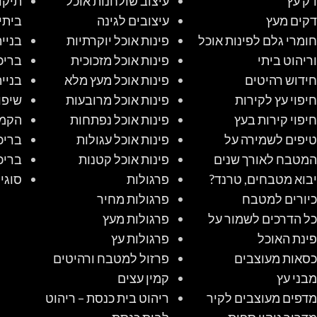
דק עץ
עיצוב שולחנות אוכל
תיקו
דקים מעץ
עיצובים לגינה
ביתי
חומרי גלם לפינות אוכל
פינות אוכל יוקרתיות
בניי
וריהוט ביתי
פינות אוכל מזכוכית
בריכ
חידוש רהיטים
פינות אוכל מעץ מלא
בניי
חיפוי עץ לקירות
פינות אוכל מרובעות
שיפו
חיפוי קירות בעץ
פינות אוכל נפתחות
הקמת
טיפים לשמירה על
פינות אוכל עגולות
בריכ
המטבח לאורך שנים
פינות אוכל קטנות
בריכ
יבוא מטבחים, טרנד?
פרגולות
סוגי
כיורים למטבח
פרגולות מחיר
כל הדרכים לשמור על
פרגולות מעץ
פינת האוכל
פרגולות עץ
כסאות מעוצבים
פרזול למטבח ורהיטים
מבני עץ
קמין עצים
מדפים מעוצבים לקיר
ריהוט בית כנסת – ריהוט