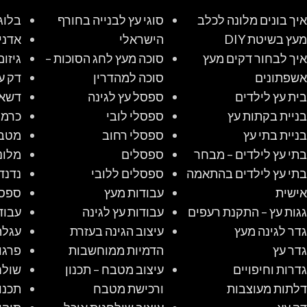
איך בונים מלונה לכלב
סוגי עץ לבנייה בחורף
בלוג
מעץ בשיטת DIY
הישראלי
אדני
איך לבחור דקים מעץ
סוכה מעץ לחג הסוכות –
גיזום
אשפתונים
סוכה למהדרין
דק ע
בית עץ לילדים
ספסל עץ לגינה
דשא 
בניית בקתות עץ
ספסלי לובי
כרמל
בניית בתי עץ
ספסלי רחוב
מטב
בתי עץ לילדים – מבחר
ספסלים
מלונ
בתי עץ לילדים בהתאמה
ספסלים ללובי
נדנד
אישית
עבודות מעץ
ספס
גגות עץ – התקנת רעפים
עבודות עץ לגינה
עבוד
גדר לגינה מעץ
עיצוב הגינה בעזרת
עגלת
גדר עץ
הדמיות ממוחשבות
פרגו
גדרות וחיפויים
עיצוב מטבח – תכנון
שולח
דלתות מעוצבות
ורכישת מטבח
תכנו