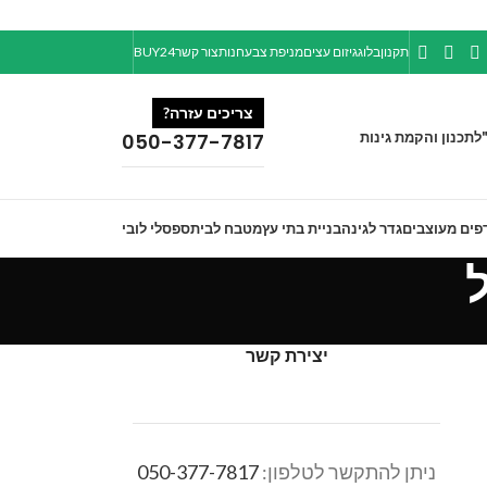
תקנון
בלוג
גיזום עצים
מניפת צבע
חנות
צור קשר
BUY24
צריכים עזרה?
ל
תכנון והקמת גינות
050-377-7817
פים מעוצבים
גדר לגינה
בניית בתי עץ
מטבח לבית
ספסלי לובי
יצירת קשר
ניתן להתקשר לטלפון:
050-377-7817