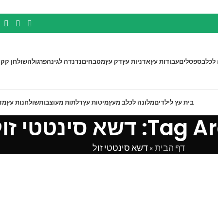
 לכלב
ספסלים
עבודות עץ
אדניות עץ
דק עץ
מטבחים
נדנדה לגינה
פרגולה
שולחן קק"
בית עץ לילדים
מלונה לכלב מעץ
מיטות עץ
דלתות מעוצבות
שולחנות עץ
מד
דשא סינטטי זול
דף הבית
»
דשא סינטטי זול