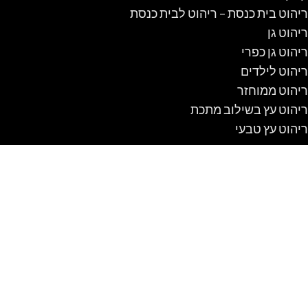
ריהוט בית כנסת – ריהוט לבית כנסת
ריהוט גן
ריהוט גן כפרי
ריהוט לילדים
ריהוט ממוחזר
ריהוט עץ בשילוב מתכת
ריהוט עץ טבעי
ריהוט רחוב
שולחן אוכל כפרי
שולחן קק"ל
שולחנות אוכל מזכוכית
שולחנות עץ מעוצבים
שולחנות קק"ל
שיטה לבנות מלונה לכלב מעץ #1 DIY
בתי עץ לילדים