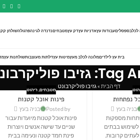
 לכלב
ספסלים
עבודות עץ
אדניות עץ
דק עץ
מטבחים
נדנדה לגינה
פרגולה
שולחן קק"
בית עץ לילדים
מלונה לכלב מעץ
מיטות עץ
דלתות מעוצבות
שולחנות עץ
מד
יבו פוליקרבונט
דף הבית
»
גזיבו פוליקרבונט
הוט
מטבחים
,
ריהוט
כל נפתחות
פינות אוכל קטנות
בניה בעץ
Posted by
בניה בעץ
פתחות מספקות
פינות אוכל קטנות מיועדות עבור
 לשימוש בבתים
שניים עד שישה אנשים ויוצרות
עתים קרובות.
פינת חמד קטנה ונעימה בבית