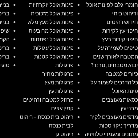
חומרי גלם לפינות אוכל
פינות אוכל יוקרתיות
בניי
וריהוט ביתי
פינות אוכל מזכוכית
בריכ
חידוש רהיטים
פינות אוכל מעץ מלא
בניי
חיפוי עץ לקירות
פינות אוכל מרובעות
שיפו
חיפוי קירות בעץ
פינות אוכל נפתחות
הקמת
טיפים לשמירה על
פינות אוכל עגולות
בריכ
המטבח לאורך שנים
פינות אוכל קטנות
בריכ
יבוא מטבחים, טרנד?
פרגולות
סוגי
כיורים למטבח
פרגולות מחיר
כל הדרכים לשמור על
פרגולות מעץ
פינת האוכל
פרגולות עץ
כסאות מעוצבים
פרזול למטבח ורהיטים
מבני עץ
קמין עצים
מדפים מעוצבים לקיר
ריהוט בית כנסת – ריהוט
מדריך ניקוי ספות
לבית כנסת
מזנונים ומעמדי טלוויזיה
ריהוט גן