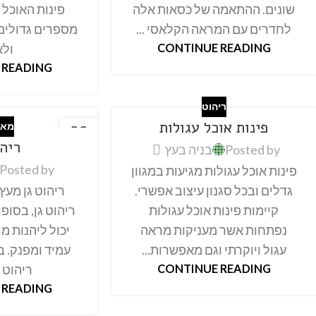
שונים. ההתאמה של כסאות אלה
פינות האוכל 
לחדרים עם המראה הקלאסי ...
מספרים גדולים
CONTINUE READING
ולא
 READING
ריהוט
פינות אוכל עגולות
מאמ
22
ריהו
אוק
Posted by
בניה בעץ
Posted by
פינות אוכל עגולות מגיעות במגוון
גדלים ובכל סגנון עיצוב אפשרי.
ריהוט גן מעץ
קיימות פינות אוכל עגולות
ריהוט גן, בסופו
נפתחות אשר מעניקות מראה
יכול ליהנות מר
עגול ויוקרתי וגם מאפשרות...
עמיד ומפנק. ב
CONTINUE READING
ריהוט גן
 READING