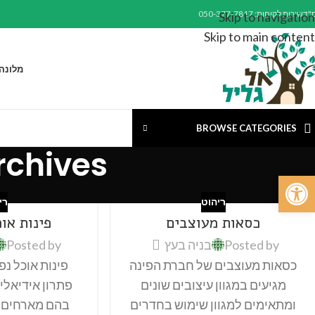
"ד
שירות לקוחות: 050-377-7817
Skip to navigation
Skip to main content
מלונה
BROWSE CATEGORIES
Tag Archives: גז
פתח סרגל נגישות
ריהוט
רי
כסאות מעוצבים
פינות או
Posted by
בניה בעץ
Posted by
כסאות מעוצבים של חברת הפינה
פינות אוכל נ
מגיעים במגוון עיצובים שונים
פתרון אידיאלי
ומתאימים למגוון שימוש בחדרים
בהם מארחים ל