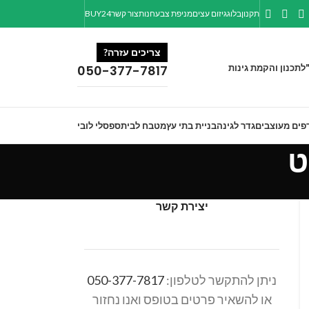
תקנון
בלוג
גיזום עצים
מניפת צבע
חנות
צור קשר
BUY24
צריכים עזרה?
ל
תכנון והקמת גינות
050-377-7817
פים מעוצבים
גדר לגינה
בניית בתי עץ
מטבח לבית
ספסלי לובי
יצירת קשר
ניתן להתקשר לטלפון:
050-377-7817
או להשאיר פרטים בטופס ואנו נחזור