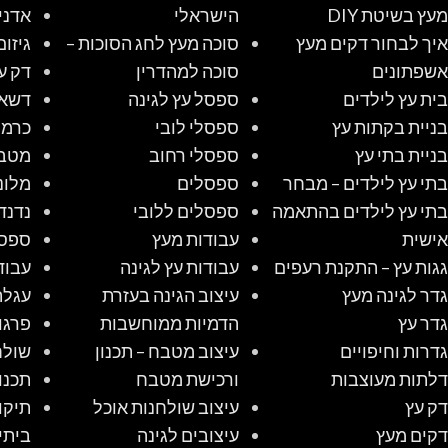
מעץ בשיטת DIY
הישראלי
אדני
איך לבחור דקים מעץ
סוכה מעץ לחג הסוכות –
גיזום
אשפתונים
סוכה למהדרין
דק ע
בית עץ לילדים
ספסל עץ לגינה
דשא 
בניית בקתות עץ
ספסלי לובי
כרמל
בניית בתי עץ
ספסלי רחוב
מטב
בתי עץ לילדים – מבחר
ספסלים
מלונ
בתי עץ לילדים בהתאמה
ספסלים ללובי
נדנד
אישית
עבודות מעץ
ספס
גגות עץ – התקנת רעפים
עבודות עץ לגינה
עבוד
גדר לגינה מעץ
עיצוב הגינה בעזרת
עגלת
גדר עץ
הדמיות ממוחשבות
פרגו
גדרות וחיפויים
עיצוב מטבח – תכנון
שולח
דלתות מעוצבות
ורכישת מטבח
תכנו
דק עץ
עיצוב שולחנות אוכל
תיקו
דקים מעץ
עיצובים לגינה
ביתי