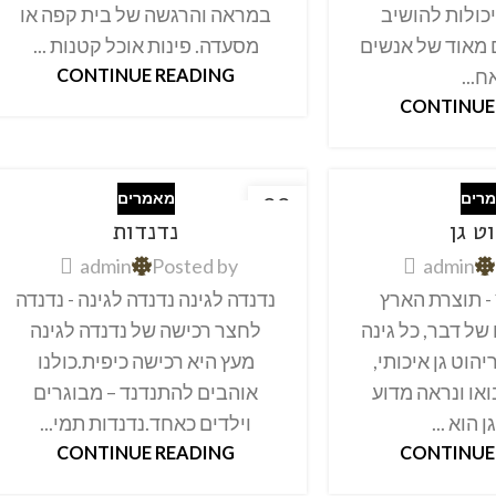
יכולות להושיב
במראה והרגשה של בית קפה או
 מאוד של אנשים
מסעדה. פינות אוכל קטנות ...
ח...
CONTINUE READING
CONTINUE
רים
מאמרים
22
ט גן
נדנדות
אוק
admin
Posted by
admin
 - תוצרת הארץ
נדנדה לגינה נדנדה לגינה - נדנדה
 של דבר, כל גינה
לחצר רכישה של נדנדה לגינה
יהוט גן איכותי,
מעץ היא רכישה כיפית.כולנו
ואו ונראה מדוע
אוהבים להתנדנד – מבוגרים
 הוא ...
וילדים כאחד.נדנדות תמי...
CONTINUE READING
CONTINUE