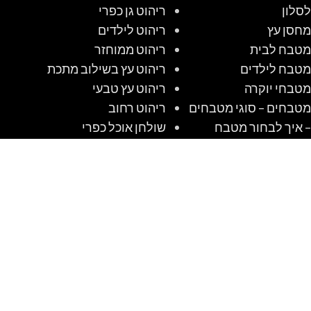
לסלון
ריהוט גן כפרי
מחסן עץ
ריהוט לילדים
מטבח לבית
ריהוט ממוחזר
מטבח לילדים
ריהוט עץ בשילוב מתכת
מטבחי יוקרה
ריהוט עץ טבעי
מטבחים – סוגי מטבחים
ריהוט רחוב
– איך לבחור מטבח
שולחן אוכל כפרי
מטבחים כפריים
שולחן קק"ל
מטבחים מודרניים
שולחנות אוכל מזכוכית
מטבחים קלאסיים
שולחנות עץ מעוצבים
מיטות מעוצבות
שולחנות קק"ל
מלונה לכלב מעץ
שיטה לבנות מלונה
מלונות לכלבים שאנו
לכלב מעץ #1 DIY
אוהבים לבנות
משרדים ביתיים מעץ
ופאנל מבודד