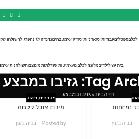
 לכלב
ספסלים
עבודות עץ
אדניות עץ
דק עץ
מטבחים
נדנדה לגינה
פרגולה
שולחן קק"
בית עץ לילדים
מלונה לכלב מעץ
מיטות עץ
דלתות מעוצבות
שולחנות עץ
מד
Ta: גזיבו במבצע
דף הבית
»
גזיבו במבצע
הוט
מטבחים
,
ריהוט
כל נפתחות
פינות אוכל קטנות
בניה בעץ
Posted by
בניה בעץ