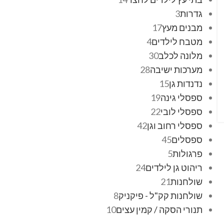
גדרות
3
מבנים מעץ
17
מטבח לילדים
4
מלונה לכלב
30
מערכות ישיבה
28
נדנדות גן
15
ספסלי גינה
19
ספסלי לובי
22
ספסלי רחוב וגן
42
ספסלים
45
פרגולות
5
ריהוט גן לילדים
24
שולחנות
21
שולחנות קק"ל - פיקניק
8
תנורי הסקה / קמין עצים
10