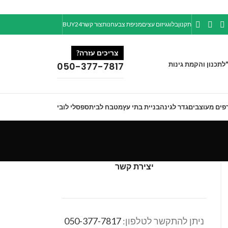
תקנון
בלוג
גיזום עצים
מניפת צבע
חנות
צור קשר
BUY24
צריכים עזרה?
ל
תכנון והקמת גינות
050-377-7817
פים מעוצבים
גדר לגינה
בניית בתי עץ
מטבח לבית
ספסלי לובי
יצירת קשר
ניתן להתקשר לטלפון:
050-377-7817