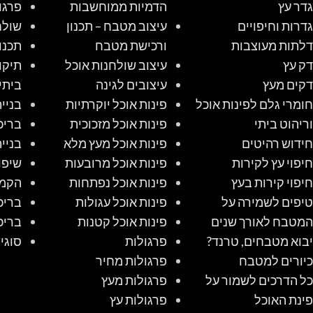
גדר עץ
הדמיות ממוחשבות
פרגו
גדרות וחיפויים
עיצוב מטבח – תכנון
שולח
דלתות מעוצבות
ורכישת מטבח
תכנו
דק עץ
עיצוב שולחנות אוכל
תיקו
דקים מעץ
עיצובים לגינה
ביתי
חומרי גלם לפינות אוכל
פינות אוכל יוקרתיות
בניי
וריהוט ביתי
פינות אוכל מזכוכית
בריכ
חידוש רהיטים
פינות אוכל מעץ מלא
בניי
חיפוי עץ לקירות
פינות אוכל מרובעות
שיפו
חיפוי קירות בעץ
פינות אוכל נפתחות
הקמת
טיפים לשמירה על
פינות אוכל עגולות
בריכ
המטבח לאורך שנים
פינות אוכל קטנות
בריכ
יבוא מטבחים, טרנד?
פרגולות
סוגי
כיורים למטבח
פרגולות מחיר
כל הדרכים לשמור על
פרגולות מעץ
פינת האוכל
פרגולות עץ