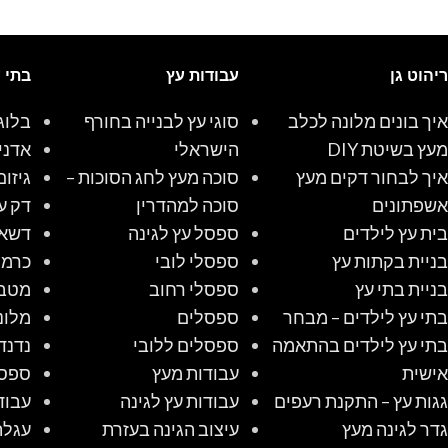
ריהוט גן
עבודות עץ
בתי 
איך בונים מלונה לכלב
סוגי עץ לבנייה בחורף
בלוג
מעץ בשיטת DIY
הישראלי
אדני
איך לבחור דקים מעץ
סוכה מעץ לחג הסוכות –
גיזום
אשפתונים
סוכה למהדרין
דק ע
בית עץ לילדים
ספסל עץ לגינה
דשא 
בניית בקתות עץ
ספסלי לובי
כרמל
בניית בתי עץ
ספסלי רחוב
מטב
בתי עץ לילדים – מבחר
ספסלים
מלונ
בתי עץ לילדים בהתאמה
ספסלים ללובי
נדנד
אישית
עבודות מעץ
ספס
גגות עץ – התקנת רעפים
עבודות עץ לגינה
עבוד
גדר לגינה מעץ
עיצוב הגינה בעזרת
עגלת