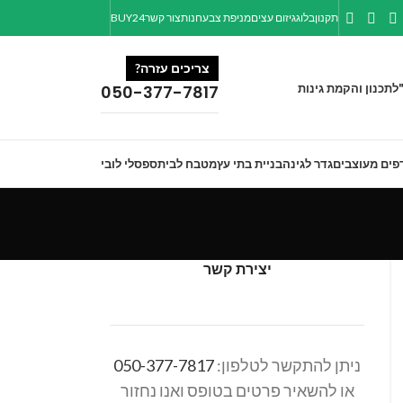
תקנון
בלוג
גיזום עצים
מניפת צבע
חנות
צור קשר
BUY24
צריכים עזרה?
ל
תכנון והקמת גינות
050-377-7817
פים מעוצבים
גדר לגינה
בניית בתי עץ
מטבח לבית
ספסלי לובי
יצירת קשר
ניתן להתקשר לטלפון:
050-377-7817
או להשאיר פרטים בטופס ואנו נחזור