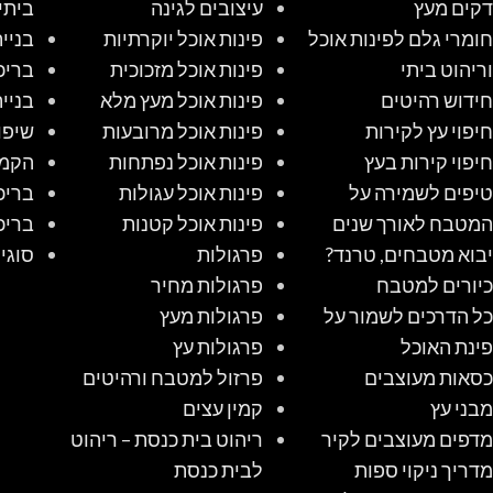
דקים מעץ
עיצובים לגינה
ביתי
חומרי גלם לפינות אוכל
פינות אוכל יוקרתיות
בניי
וריהוט ביתי
פינות אוכל מזכוכית
בריכ
חידוש רהיטים
פינות אוכל מעץ מלא
בניי
חיפוי עץ לקירות
פינות אוכל מרובעות
שיפו
חיפוי קירות בעץ
פינות אוכל נפתחות
הקמת
טיפים לשמירה על
פינות אוכל עגולות
בריכ
המטבח לאורך שנים
פינות אוכל קטנות
בריכ
יבוא מטבחים, טרנד?
פרגולות
סוגי
כיורים למטבח
פרגולות מחיר
כל הדרכים לשמור על
פרגולות מעץ
פינת האוכל
פרגולות עץ
כסאות מעוצבים
פרזול למטבח ורהיטים
מבני עץ
קמין עצים
מדפים מעוצבים לקיר
ריהוט בית כנסת – ריהוט
מדריך ניקוי ספות
לבית כנסת