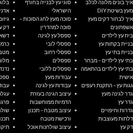
איך בונים מלונה לכלב
סוגי עץ לבנייה בחורף
בלוג
מעץ בשיטת DIY
הישראלי
אדני
איך לבחור דקים מעץ
סוכה מעץ לחג הסוכות –
גיזום
אשפתונים
סוכה למהדרין
דק ע
בית עץ לילדים
ספסל עץ לגינה
דשא 
בניית בקתות עץ
ספסלי לובי
כרמל
בניית בתי עץ
ספסלי רחוב
מטב
בתי עץ לילדים – מבחר
ספסלים
מלונ
בתי עץ לילדים בהתאמה
ספסלים ללובי
נדנד
אישית
עבודות מעץ
ספס
גגות עץ – התקנת רעפים
עבודות עץ לגינה
עבוד
גדר לגינה מעץ
עיצוב הגינה בעזרת
עגלת
גדר עץ
הדמיות ממוחשבות
פרגו
גדרות וחיפויים
עיצוב מטבח – תכנון
שולח
דלתות מעוצבות
ורכישת מטבח
תכנו
דק עץ
עיצוב שולחנות אוכל
תיקו