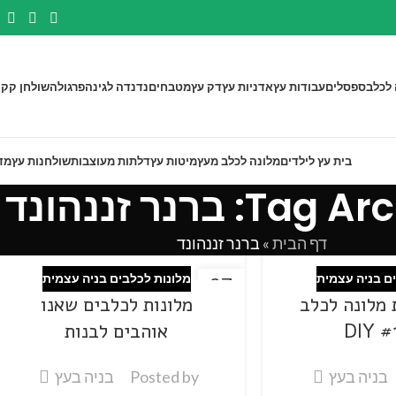
 לכלב
ספסלים
עבודות עץ
אדניות עץ
דק עץ
מטבחים
נדנדה לגינה
פרגולה
שולחן קק"
בית עץ לילדים
מלונה לכלב מעץ
מיטות עץ
דלתות מעוצבות
שולחנות עץ
מד
T: ברנר זננהונד
דף הבית
»
ברנר זננהונד
ם בניה עצמית
מלונות לכלבים בניה עצמית
27
 מלונה לכלב
מלונות לכלבים שאנו
פבר
אוהבים לבנות
בניה בעץ
Posted by
בניה בעץ