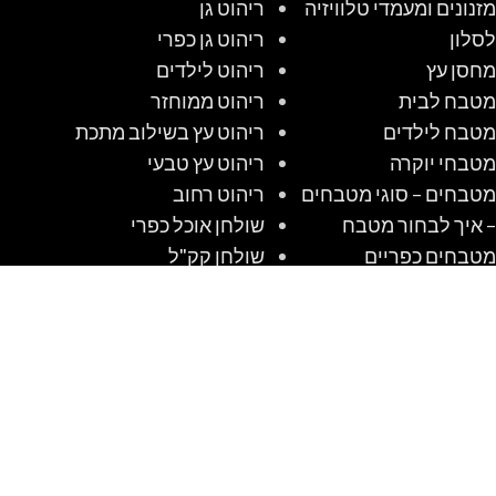
מזנונים ומעמדי טלוויזיה
ריהוט גן
לסלון
ריהוט גן כפרי
מחסן עץ
ריהוט לילדים
מטבח לבית
ריהוט ממוחזר
מטבח לילדים
ריהוט עץ בשילוב מתכת
מטבחי יוקרה
ריהוט עץ טבעי
מטבחים – סוגי מטבחים
ריהוט רחוב
– איך לבחור מטבח
שולחן אוכל כפרי
מטבחים כפריים
שולחן קק"ל
מטבחים מודרניים
שולחנות אוכל מזכוכית
מטבחים קלאסיים
שולחנות עץ מעוצבים
מיטות מעוצבות
שולחנות קק"ל
מלונה לכלב מעץ
שיטה לבנות מלונה
מלונות לכלבים שאנו
לכלב מעץ #1 DIY
אוהבים לבנות
משרדים ביתיים מעץ