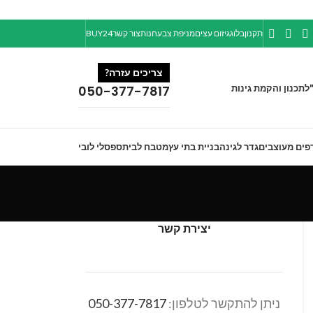
תקנון
בלוג
גיזום עצים
מניפת צבע
חנות
צור קשר
BUY24
צריכים עזרה?
ל
תכנון והקמת גינות
050-377-7817
פים מעוצבים
גדר לגינה
בניית בתי עץ
מטבח לבית
ספסלי לובי
יצירת קשר
ניתן להתקשר לטלפון:
050-377-7817