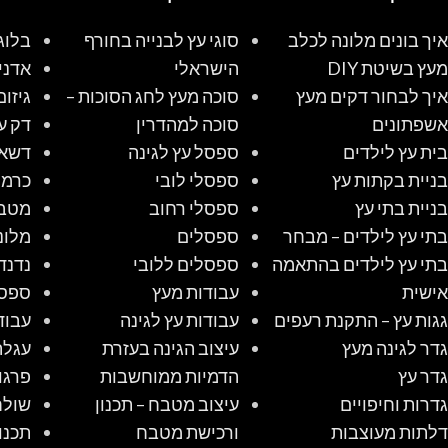
איך בונים מלונה לכלב
סוגי עץ לבנייה בחורף
בלוג
מעץ בשיטת DIY
הישראלי
אדני
איך לבחור דקים מעץ
סוכה מעץ לחג הסוכות –
גיזום
אשפתונים
סוכה למהדרין
דק ע
בית עץ לילדים
ספסל עץ לגינה
דשא 
בניית בקתות עץ
ספסלי לובי
כרמל
בניית בתי עץ
ספסלי רחוב
מטב
בתי עץ לילדים – מבחר
ספסלים
מלונ
בתי עץ לילדים בהתאמה
ספסלים ללובי
נדנד
אישית
עבודות מעץ
ספס
גגות עץ – התקנת רעפים
עבודות עץ לגינה
עבוד
גדר לגינה מעץ
עיצוב הגינה בעזרת
עגלת
גדר עץ
הדמיות ממוחשבות
פרגו
גדרות וחיפויים
עיצוב מטבח – תכנון
שולח
דלתות מעוצבות
ורכישת מטבח
תכנו