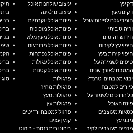
דק עץ
עיצוב שולחנות אוכל
תיקו
דקים מעץ
עיצובים לגינה
ביתי
חומרי גלם לפינות אוכל
פינות אוכל יוקרתיות
בניי
וריהוט ביתי
פינות אוכל מזכוכית
בריכ
חידוש רהיטים
פינות אוכל מעץ מלא
בניי
חיפוי עץ לקירות
פינות אוכל מרובעות
שיפו
חיפוי קירות בעץ
פינות אוכל נפתחות
הקמת
טיפים לשמירה על
פינות אוכל עגולות
בריכ
המטבח לאורך שנים
פינות אוכל קטנות
בריכ
יבוא מטבחים, טרנד?
פרגולות
סוגי
כיורים למטבח
פרגולות מחיר
כל הדרכים לשמור על
פרגולות מעץ
פינת האוכל
פרגולות עץ
כסאות מעוצבים
פרזול למטבח ורהיטים
מבני עץ
קמין עצים
מדפים מעוצבים לקיר
ריהוט בית כנסת – ריהוט