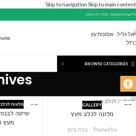
Skip to navigation
Skip to main content
"ד
שירות לקוחות: 050-377-7817
מלונה
BROWSE CATEGORIES
 Archives
פתח סרגל נגישות
מלונות לכלבי
27
03
GALLERY
שיטה לבנות
מרץ
פבר
מלונה לכלב מעץ
מעץ #1 DIY
Posted by
בניה בעץ