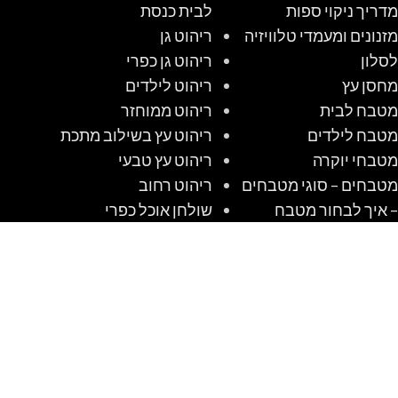
מדריך ניקוי ספות
לבית כנסת
מזנונים ומעמדי טלוויזיה
ריהוט גן
לסלון
ריהוט גן כפרי
מחסן עץ
ריהוט לילדים
מטבח לבית
ריהוט ממוחזר
מטבח לילדים
ריהוט עץ בשילוב מתכת
מטבחי יוקרה
ריהוט עץ טבעי
מטבחים – סוגי מטבחים
ריהוט רחוב
– איך לבחור מטבח
שולחן אוכל כפרי
מטבחים כפריים
שולחן קק"ל
מטבחים מודרניים
שולחנות אוכל מזכוכית
מטבחים קלאסיים
שולחנות עץ מעוצבים
מיטות מעוצבות
שולחנות קק"ל
מלונה לכלב מעץ
שיטה לבנות מלונה
מלונות לכלבים שאנו
לכלב מעץ #1 DIY
אוהבים לבנות