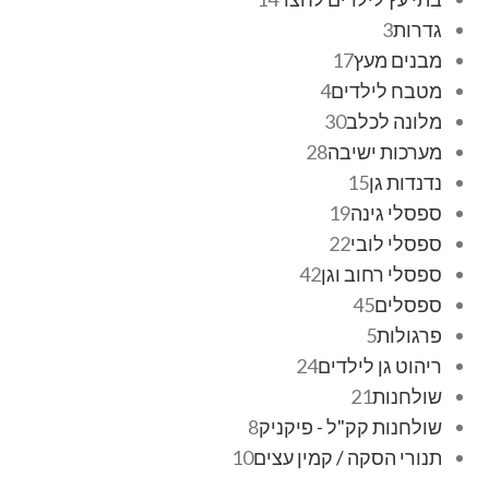
גדרות
3
מבנים מעץ
17
מטבח לילדים
4
מלונה לכלב
30
מערכות ישיבה
28
נדנדות גן
15
ספסלי גינה
19
ספסלי לובי
22
ספסלי רחוב וגן
42
ספסלים
45
פרגולות
5
ריהוט גן לילדים
24
שולחנות
21
שולחנות קק"ל - פיקניק
8
תנורי הסקה / קמין עצים
10