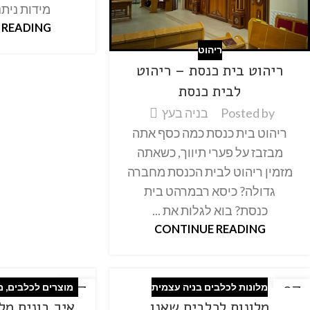
מידות ניתנו
 READING
ריהוט
ריהוט בית כנסת – ריהוט
לבית כנסת
Posted by
בניה בעץ
ריהוט בית כנסת כמה כסף אתה
מבזבז על פערי תיווך, כשאתה
מזמין ריהוט לבית הכנסת מחברה
גדולה? כיסא רבמרהט בית
כנסת? בוא לגלות את ...
CONTINUE READING
מלונות לכלבים בניה עצמית
מוצרים לכלבים
,
מ
27
27
מלונות לכלבים שאנו
איך בונים מל
פבר
פבר
עצ