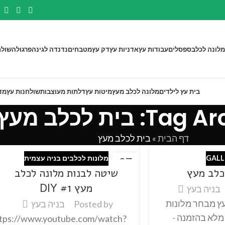
מלונה לכלב
ספסלים
עבודות עץ
אדניות עץ
דק עץ
מטבחים
נדנדה לגינה
פרגולה
שולח
בית עץ לילדים
מלונה לכלב מעץ
מיטות עץ
דלתות מעוצבות
שולחנות עץ
מד
: בית לכלב מעץ
דף הבית
»
בית לכלב מעץ
GALL
מלונות לכלבים בניה עצמית
27
כלב מעץ
שיטה לבנות מלונה לכלב
פבר
מעץ #1 DIY
בניה בעץ
ץ מבחר מלונות
Posted by
בניה בעץ
מלא בהזמנה -
tps://www.youtube.com/watch?