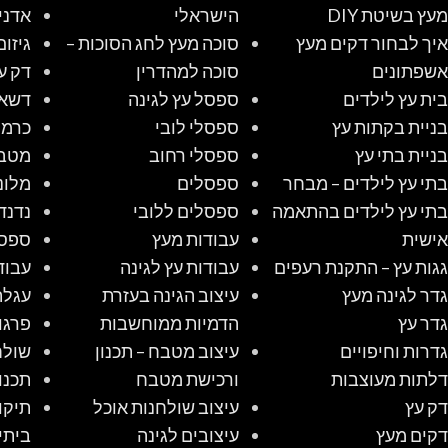
מעץ בשיטת DIY
הישראלי
אדני
איך לבחור דקים מעץ
סוכה מעץ לחג הסוכות –
גיזום
אשפתונים
סוכה למהדרין
דק ע
בית עץ לילדים
ספסל עץ לגינה
דשא 
בניית בקתות עץ
ספסלי לובי
כרמל
בניית בתי עץ
ספסלי רחוב
מטב
בתי עץ לילדים – מבחר
ספסלים
מלונ
בתי עץ לילדים בהתאמה
ספסלים ללובי
נדנד
אישית
עבודות מעץ
ספס
גגות עץ – התקנת רעפים
עבודות עץ לגינה
עבוד
גדר לגינה מעץ
עיצוב הגינה בעזרת
עגלת
גדר עץ
הדמיות ממוחשבות
פרגו
גדרות וחיפויים
עיצוב מטבח – תכנון
שולח
דלתות מעוצבות
ורכישת מטבח
תכנו
דק עץ
עיצוב שולחנות אוכל
תיקו
דקים מעץ
עיצובים לגינה
ביתי