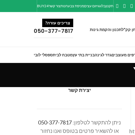
תקנון
בלוג
גיזום עצים
מניפת צבע
חנות
צור קשר
BUY24
צריכים עזרה?
ן קק"ל
תכנון והקמת גינות
050-377-7817
פים מעוצבים
גדר לגינה
בניית בתי עץ
מטבח לבית
ספסלי לובי
יצירת קשר
ניתן להתקשר לטלפון:
050-377-7817
או להשאיר פרטים בטופס ואנו נחזור
ht