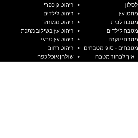
לסלון
ריהוט גן כפרי
מחסן עץ
ריהוט לילדים
מטבח לבית
ריהוט ממוחזר
מטבח לילדים
ריהוט עץ בשילוב מתכת
מטבחי יוקרה
ריהוט עץ טבעי
מטבחים – סוגי מטבחים
ריהוט רחוב
– איך לבחור מטבח
שולחן אוכל כפרי
מטבחים כפריים
שולחן קק"ל
מטבחים מודרניים
שולחנות אוכל מזכוכית
מטבחים קלאסיים
שולחנות עץ מעוצבים
מיטות מעוצבות
שולחנות קק"ל
מלונה לכלב מעץ
שיטה לבנות מלונה
מלונות לכלבים שאנו
לכלב מעץ #1 DIY
אוהבים לבנות
משרדים ביתיים מעץ
ופאנל מבודד