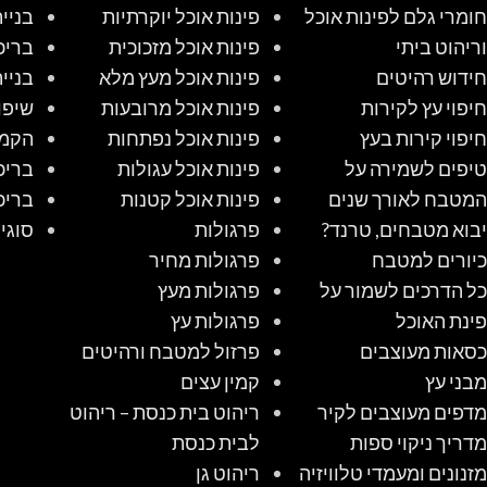
חומרי גלם לפינות אוכל
פינות אוכל יוקרתיות
בניי
וריהוט ביתי
פינות אוכל מזכוכית
בריכ
חידוש רהיטים
פינות אוכל מעץ מלא
בניי
חיפוי עץ לקירות
פינות אוכל מרובעות
שיפו
חיפוי קירות בעץ
פינות אוכל נפתחות
הקמת
טיפים לשמירה על
פינות אוכל עגולות
בריכ
המטבח לאורך שנים
פינות אוכל קטנות
בריכ
יבוא מטבחים, טרנד?
פרגולות
סוגי
כיורים למטבח
פרגולות מחיר
כל הדרכים לשמור על
פרגולות מעץ
פינת האוכל
פרגולות עץ
כסאות מעוצבים
פרזול למטבח ורהיטים
מבני עץ
קמין עצים
מדפים מעוצבים לקיר
ריהוט בית כנסת – ריהוט
מדריך ניקוי ספות
לבית כנסת
מזנונים ומעמדי טלוויזיה
ריהוט גן