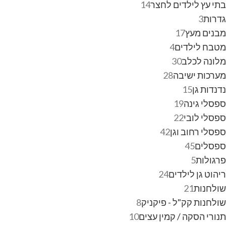
בתי עץ לילדים לחצר
14
גדרות
3
מבנים מעץ
17
מטבח לילדים
4
מלונה לכלב
30
מערכות ישיבה
28
נדנדות גן
15
ספסלי גינה
19
ספסלי לובי
22
ספסלי רחוב וגן
42
ספסלים
45
פרגולות
5
ריהוט גן לילדים
24
שולחנות
21
שולחנות קק"ל - פיקניק
8
תנורי הסקה / קמין עצים
10