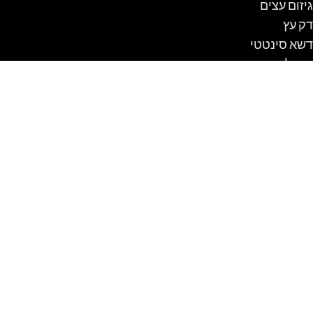
גיזום עצים
דק עץ
דשא סינטטי
כרמל
מטבחים
מלונה לכלב
נדנדה לגינה
ספסלים
עבודות עץ
עגלת קניות
פרגולה
שולחן קק"ל
תכנון והקמת גינות
תיקון בריכות שחיה ביתיות
בניית בריכה מבטון
בריכות מתועשות