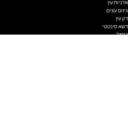
אדניות עץ
גיזום עצים
דק עץ
דשא סינטטי
כרמל
מטבחים
מלונה לכלב
נדנדה לגינה
ספסלים
עבודות עץ
עגלת קניות
פרגולה
שולחן קק"ל
תכנון והקמת גינות
תיקון בריכות שחיה ביתיות
בניית בריכה מבטון