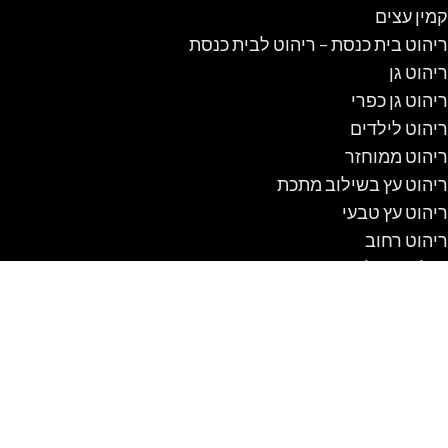
קמין עצים
ריהוט בית כנסת – ריהוט לבית כנסת
ריהוט גן
ריהוט גן כפרי
ריהוט לילדים
ריהוט ממוחזר
ריהוט עץ בשילוב מתכת
ריהוט עץ טבעי
ריהוט רחוב
שולחן אוכל כפרי
שולחן קק"ל
שולחנות אוכל מזכוכית
שולחנות עץ מעוצבים
שולחנות קק"ל
שיטה לבנות מלונה לכלב מעץ #1 DIY