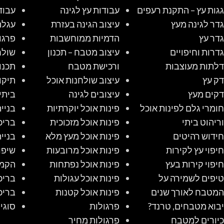
גגות עץ – התקנת רעפים
עבודות עץ לגינה
עבוד
גדר לגינה מעץ
עיצוב הגינה בעזרת
עגלת
גדר עץ
הדמיות ממוחשבות
פרגו
גדרות וחיפויים
עיצוב מטבח – תכנון
שולח
דלתות מעוצבות
ורכישת מטבח
תכנו
דק עץ
עיצוב שולחנות אוכל
תיקו
דקים מעץ
עיצובים לגינה
ביתי
חומרי גלם לפינות אוכל
פינות אוכל יוקרתיות
בניי
וריהוט ביתי
פינות אוכל מזכוכית
בריכ
חידוש רהיטים
פינות אוכל מעץ מלא
בניי
חיפוי עץ לקירות
פינות אוכל מרובעות
שיפו
חיפוי קירות בעץ
פינות אוכל נפתחות
הקמת
טיפים לשמירה על
פינות אוכל עגולות
בריכ
המטבח לאורך שנים
פינות אוכל קטנות
בריכ
יבוא מטבחים, טרנד?
פרגולות
סוגי
כיורים למטבח
פרגולות מחיר