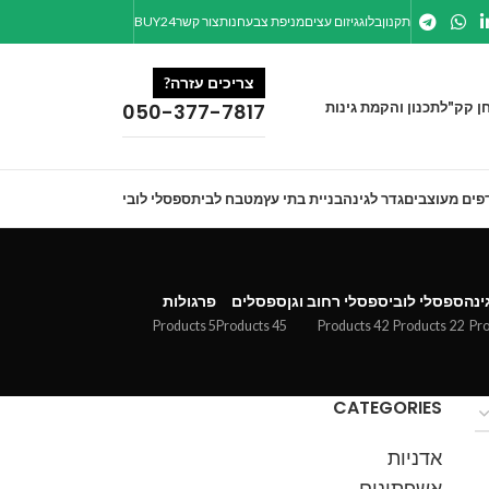
תקנון
בלוג
גיזום עצים
מניפת צבע
חנות
צור קשר
BUY24
צריכים עזרה?
ן קק"ל
תכנון והקמת גינות
050-377-7817
פים מעוצבים
גדר לגינה
בניית בתי עץ
מטבח לבית
ספסלי לובי
ינה
ספסלי לובי
ספסלי רחוב וגן
ספסלים
פרגולות
5 Products
45 Products
42 Products
22 Products
CATEGORIES
אדניות
אשפתונים