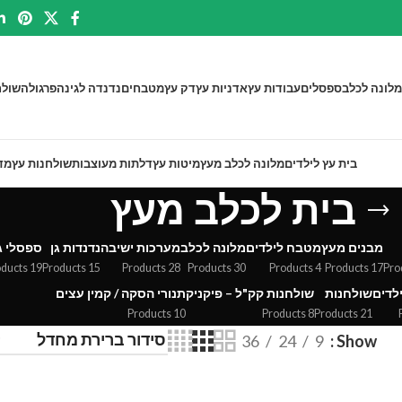
מלונה לכלב
ספסלים
עבודות עץ
אדניות עץ
דק עץ
מטבחים
נדנדה לגינה
פרגולה
שולח
בית עץ לילדים
מלונה לכלב מעץ
מיטות עץ
דלתות מעוצבות
שולחנות עץ
מד
בית לכלב מעץ
מבנים מעץ
מטבח לילדים
מלונה לכלב
מערכות ישיבה
נדנדות גן
ספסלי ג
19 Products
15 Products
28 Products
30 Products
4 Products
17 Products
ילדים
שולחנות
שולחנות קק"ל – פיקניק
תנורי הסקה / קמין עצים
10 Products
8 Products
21 Products
36
24
9
Show