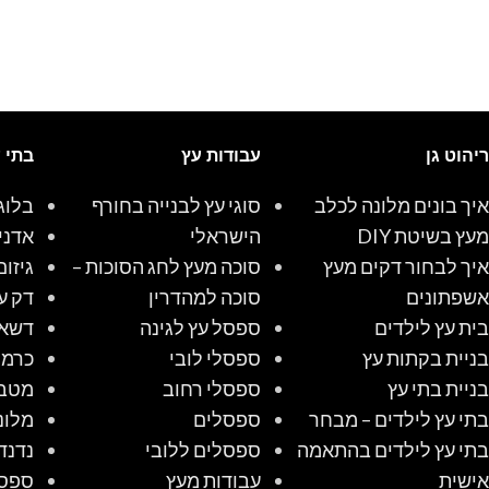
ריהוט גן
עבודות עץ
בתי 
איך בונים מלונה לכלב
סוגי עץ לבנייה בחורף
בלוג
מעץ בשיטת DIY
הישראלי
אדני
איך לבחור דקים מעץ
סוכה מעץ לחג הסוכות –
גיזום
אשפתונים
סוכה למהדרין
דק ע
בית עץ לילדים
ספסל עץ לגינה
דשא 
בניית בקתות עץ
ספסלי לובי
כרמל
בניית בתי עץ
ספסלי רחוב
מטב
בתי עץ לילדים – מבחר
ספסלים
מלונ
בתי עץ לילדים בהתאמה
ספסלים ללובי
נדנד
אישית
עבודות מעץ
ספס