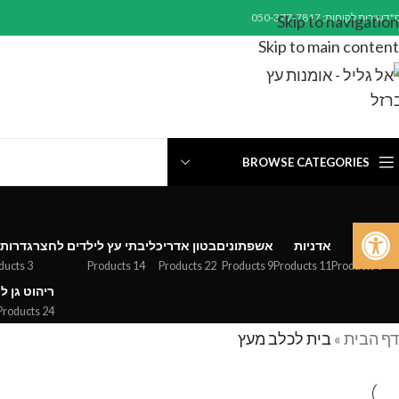
"ד
שירות לקוחות: 050-377-7817
Skip to navigation
Skip to main content
BROWSE CATEGORIES
פתח סרגל נגישות
כללי
אדניות
אשפתונים
בטון אדריכלי
בתי עץ לילדים לחצר
גדרות
3 Products
14 Products
22 Products
9 Products
11 Products
0 Products
ריהוט גן ל
24 Products
דף הבית
»
בית לכלב מעץ