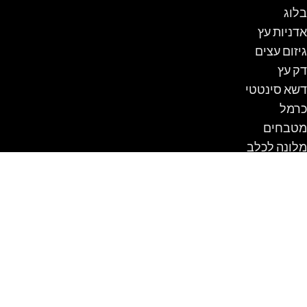
בלוג
אדניות עץ
גיזום עצים
דק עץ
דשא סינטטי
כרמל
מטבחים
מלונה לכלב
נדנדה לגינה
ספסלים
עבודות עץ
עגלת קניות
פרגולה
שולחן קק"ל
תכנון והקמת גינות
תיקון בריכות שחיה ביתיות