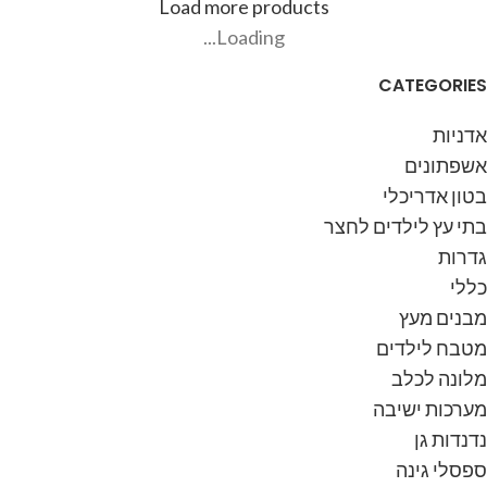
Load more products
ניתן ליצור קשר בטלפון
050-
ניתן ליצור קשר בטלפון
050-
Loading...
377-7817
להתייעצות.
377-7817
להתייעצות.
CATEGORIES
אדניות
אשפתונים
בטון אדריכלי
בתי עץ לילדים לחצר
גדרות
כללי
מבנים מעץ
מטבח לילדים
מלונה לכלב
מערכות ישיבה
נדנדות גן
ספסלי גינה