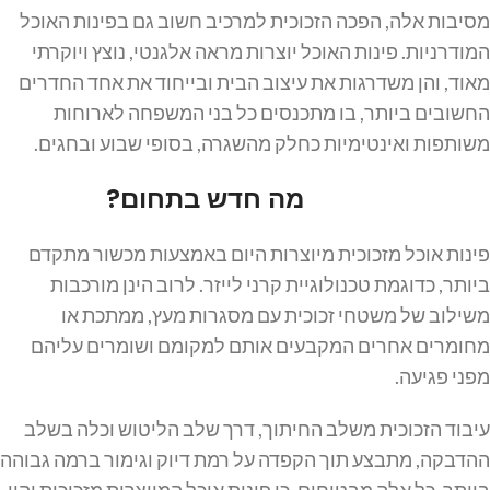
מסיבות אלה, הפכה הזכוכית למרכיב חשוב גם בפינות האוכל
המודרניות. פינות האוכל יוצרות מראה אלגנטי, נוצץ ויוקרתי
מאוד, והן משדרגות את עיצוב הבית ובייחוד את אחד החדרים
החשובים ביותר, בו מתכנסים כל בני המשפחה לארוחות
משותפות ואינטימיות כחלק מהשגרה, בסופי שבוע ובחגים.
מה חדש בתחום?
פינות אוכל מזכוכית מיוצרות היום באמצעות מכשור מתקדם
ביותר, כדוגמת טכנולוגיית קרני לייזר. לרוב הינן מורכבות
משילוב של משטחי זכוכית עם מסגרות מעץ, ממתכת או
מחומרים אחרים המקבעים אותם למקומם ושומרים עליהם
מפני פגיעה.
עיבוד הזכוכית משלב החיתוך, דרך שלב הליטוש וכלה בשלב
ההדבקה, מתבצע תוך הקפדה על רמת דיוק וגימור ברמה גבוהה
ביותר. כל אלה מבטיחים, כי פינות אוכל המיוצרות מזכוכית יהיו