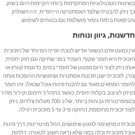
בשיטות הטכנולוגיות המתקדמות ביותר הקיימות היום בשוק.
כך ניתן להבטיח שלצד האסתטיקה הייחודית, יהיו השולחן
והכיסאות ברמת גימור מושלמת וגם בטוחים לשימוש.
חדשנות, גיוון ונוחות
אין כמעט אדם הנשאר אדיש לנוכח יופייה המיוחד של הזכוכית.
הזכוכית היא חומר שקוף, העמיד בפני שחיקה וגם חזק יחסית,
אותו ניתן לצור היום ממגוון של חומרי בסיס, כדוגמת קוורץ או
צורן. לזכוכית ישנן תכונות אסתטיות ושימושיות ההופכות אותה
לחומר המתאים מאוד גם להכנת פינות אוכל שכאלו. זהו חומר
הניתן לעיצוב בקלות יחסית, כאשר בתהליך חימום וקירור מהיר
בטמפרטורות גבוהות ביותר, של כ-700 מעלות צלזיוס, ניתן
לצור זכוכית מחוסמת, החזקה פי 3 עד 5 מזכוכית רגילה.
זכוכית זו מתאימה למגוון שימושים, החל מויטרינות, דרך פינות
אוכל מזכוכית וכלה במה שלא נראה חשוב לכאורה: דלתות.