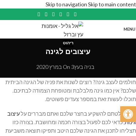
Skip to navigation
Skip to main content
MENU
ריהוט
עיצובים לגינה
בניה בעץ
On 3 במרץ 2020
חולמים לעצב גינה? רוצים לשנות את פניה של הגינה הביתית
שלכם? אין כמו גינה מלבלבת ומטופחת הצמודה לבתיכם.
תוכלו לעשות זאת במספר צעדים פשוטים.
פתח סרגל נגישות
אם החלטתם להשקיע בחצר שלכם ואתם מבררים על
עיצוב
גינות
, כדאי לכם לפעול בצורה חכמה ומחושבת. בצורה כזו
תצליחו לתכנן את הגינה שלכם היטב ותפיקו תוצאה משביעת