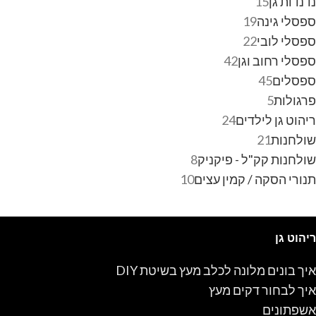
נדנדות גן
15
ספסלי גינה
19
ספסלי לובי
22
ספסלי רחוב וגן
42
ספסלים
45
פרגולות
5
ריהוט גן לילדים
24
שולחנות
21
שולחנות קק"ל - פיקניק
8
תנורי הסקה / קמין עצים
10
ריהוט גן
איך בונים מלונה לכלב מעץ בשיטת DIY
איך לבחור דקים מעץ
אשפתונים