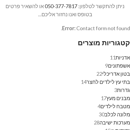
ניתן להתקשר לטלפון:
050-377-7817
או להשאיר פרטים
בטופס ואנו נחזור אליכם...
Error:
Contact form not found.
קטגוריות מוצרים
אדניות
11
אשפתונים
9
בטון אדריכלי
22
בתי עץ לילדים לחצר
14
גדרות
3
מבנים מעץ
17
מטבח לילדים
4
מלונה לכלב
30
מערכות ישיבה
28