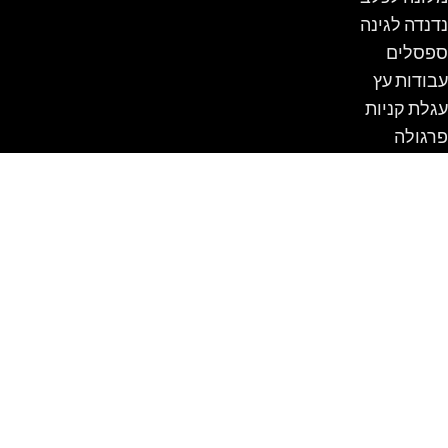
נדנדה לגינה
ספסלים
עבודות עץ
עגלת קניות
פרגולה
שולחן קק"ל
תכנון והקמת גינות
תיקון בריכות שחיה ביתיות
בניית בריכה מבטון
בריכות מתועשות
בניית בריכה
שיפוץ בריכה
הקמת בריכת שחיה
בריכות
בריכות שחייה מבטון
סוגי מטבחים