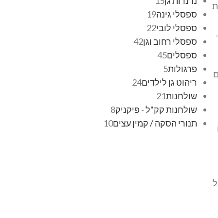
נדנדות גן
15
ת
ספסלי גינה
19
ספסלי לובי
22
ספסלי רחוב וגן
42
ספסלים
45
פרגולות
5
ם
ריהוט גן לילדים
24
שולחנות
21
שולחנות קק"ל - פיקניק
8
תנורי הסקה / קמין עצים
10
ל