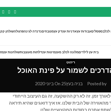
 לכלב
ספסלים
עבודות עץ
אדניות עץ
דק עץ
מטבחים
נדנדה לגינה
פרגולה
שולחן קק"
בית עץ לילדים
מלונה לכלב מעץ
מיטות עץ
דלתות מעוצבות
שולחנות עץ
מד
ריהוט
דרכים לשמור על פינת האוכל
Posted by
בניה בעץ
On 25 ביוני 2020
אורך זמן. זה לא רק ההשקעה, זה גם העיצוב הייחודי
מהאווירה של הבית שלנו. אז איך דואגים שהיא תיראה
 לשתף אתכם בסודות המקצועיים שלנו