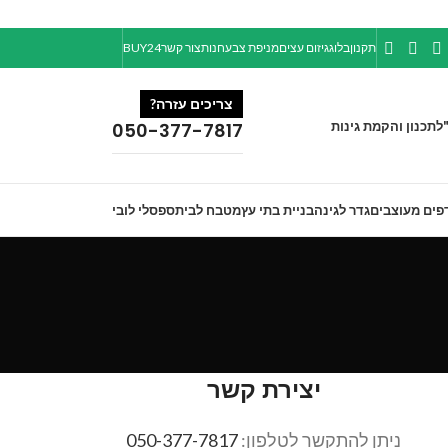
תקנון
בלוג
גיזום עצים
מניפת צבע
חנות
צור קשר
BUY24
צריכים עזרה?
ל
תכנון והקמת גינות
050-377-7817
פים מעוצבים
גדר לגינה
בניית בתי עץ
מטבח לבית
ספסלי לובי
יצירת קשר
ניתן להתקשר לטלפון:
050-377-7817