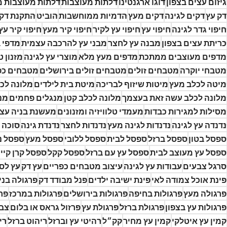
גיזום עצים בצפון
דוגו ארגנטינו
דלתות מעוצבות
דלתות מעוצבות מ
דק עץ
דקים לגינה
דקים מעץ
הדמיות ממוחשבות
הוביט
התקנת דק
חיפוי גדר לגינה
חיפוי עץ
חיפוי עץ לקיר
חיפוי קיר מעץ
חיפוי קיר עץ
כריתת עצים בצפון
מבנה עץ לחצר
מבני עץ להרכבה עצמית
מדפי 
מדפים מעוצבים ממתכת
מדפים מעץ מלא
מוצרי עץ לגינה
מזנון ט
מטבחי יוקרה
מטבחים זולים
מטבחים זולים בירושלים
מטבחים כפ
מיטה לכלב מעץ
מיטות שיזוף לבריכה
מיטת בית לילדים
מלונה לכל
מלונה לכלב עשה זאת בעצמך
מלונה לכלב קטן
מנגלים פחמים
מנ
מסילות למגירות כבדות
מעמדי טלוויזיה ומזנונים
מעשנת בניה עצ
נדנדה עץ לגינה
נדנדות לגינה מעץ
נדנדות לחצר
נדנדת גינה
סוכה 
ספסל בטון
ספסל ברזל
ספסל לבית
ספסל ללובי
ספסל מעץ
ספסל נ
ספסל עץ מעוצב לבית
ספסל עץ עם ברזל
ספסל קקל
ספסל קרן קיי
סרגל צבעים
עבודות עץ לגינה
עיצוב מטבחים כפריים
עץ דק
עץ לס
פינת אוכל צמודה לאי
פינת ישיבה ילדים
פנל מבודד דק
פרגולה בני
פרגולה מעץ
פרגולות בחיפה
פרגולות בירושלים
פרגולות במרכז
פרג
פרגולות עץ בצפון
פרגולת ברזל
פרגולת עץ
פרזול גראס או בלום
צבי
קמין עץ איטלקי
קמין עץ מחיר
קק״ל
רהיטי עץ וברזל
ריהוט ברזל
רי