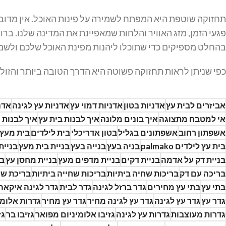
תחזוקה שוטפת היא המפתח לשמירה על פינות האוכל. אין מדובר כ
פגעי הזמן, מזג האוויר והלחות שמאפיינת את המדינה שלנו. ברו
בהחלט מספיקים כדי שתוכלו ליהנות מפינת האוכל שלכם ולשמ
כפי שניתן לראות תחזוקה פשוטה היא הדרך הטובה ביותר והזול
אביזרים לבית עץ
אדניות בטון
אדניות דמוי עץ
אדניות עץ לגינה
אדנ
אי למטבח מתצוגה
איך בונים מלונה
איך לבנות בית עץ
איך לבנות 
אשפתון רחוב
אשפתונים בגליל
בטון אדריכלי
בית לילדים
בית מעץ
בית עץ לילדים palmako
בניה בעץ
בנייה בעץ
בניית בית מעץ
בניית
בניית דק על אדמה
בניית דקים
בניית מדפים מעץ
בניית מחסן עץ
בנ
בריכה עם דק
בריכות שחיה ביתיות
בריכות שחייה ביתיות
בריכת שח
בתי עץ
בתי עץ מחירים
גדר ברזל לגינה
גדר לבית
גדר לגינה איקאה
גדר עץ
גדר עץ לגינה
גדר עץ לגינה מחיר
גדר עץ מחיר
גדרות אלומי
גדרות מעוצבות
גדרות עץ לגינה
גזיבו אלומיניום מפואר
גזיבו בר
גז