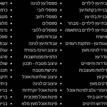
בית עץ לילדים
ספסל עץ לגינה
דשא 
בניית בקתות עץ
ספסלי לובי
כרמל
בניית בתי עץ
ספסלי רחוב
מטב
בתי עץ לילדים – מבחר
ספסלים
מלונ
בתי עץ לילדים בהתאמה
ספסלים ללובי
נדנד
אישית
עבודות מעץ
ספס
גגות עץ – התקנת רעפים
עבודות עץ לגינה
עבוד
גדר לגינה מעץ
עיצוב הגינה בעזרת
עגלת
גדר עץ
הדמיות ממוחשבות
פרגו
גדרות וחיפויים
עיצוב מטבח – תכנון
שולח
דלתות מעוצבות
ורכישת מטבח
תכנו
דק עץ
עיצוב שולחנות אוכל
תיקו
דקים מעץ
עיצובים לגינה
ביתי
חומרי גלם לפינות אוכל
פינות אוכל יוקרתיות
בניי
וריהוט ביתי
פינות אוכל מזכוכית
בריכ
חידוש רהיטים
פינות אוכל מעץ מלא
בניי