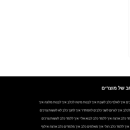
Posted by
בניה בעץ
מטבחי יוקרה - מטבחים יוקרתיים ללא פשרותהשילוב
שבהנדסת אנוש יחד עם המטבח המודרני יוצרים
מטבחים פשוט ברמה אחרת. רמת הפונקציונאליות
המשתלב...
CONTINUE READING
ב של מוצרים
ים
איך לאלף כלב לשבת
איך לבנות מיטה לכלב
איך לבנות מלונה
איך
לכלב
איך לגרום לשני כלבים להסתדר
איך לחנך כלב לא לעשות צרכים
ד כלב ארצה
איך ללמד כלב לבוא אליי
איך ללמד כלב לעשות צרכים
איך ללמד כלב רגלי
איך מאלפים כלב
איך מלמדים כלב ארצה
אילוף