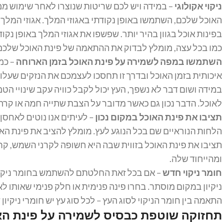
ניקוי אקולוגי
– במידה ויש לכם שריטות שנוצרו לאחר שימוש ממ
האוכל שלכם, השתמשו באופן נקודתי באגוזי המלך. אגוזי המלך ה
בפינות אוכל בגוון בהיר יותר. שפשפו את אגוזי המלך באופן 
כמו בכל עצה, מומלץ לבדוק את ההתאמה של פינת האוכל שלכם 
השתמשו במפה לשמירה על פינת האוכל בזמן הארוחה
– כמ
איכותית בזמן האוכל ובדרך זו תחסכו לעצמכם את הנזקים שעלו
במידה ושום דבר לא נשפך, העץ יכול לקבל כוויה עקב שינויי ה
לאוכל. הדבר נכון גם כאשר מדובר על הצבת שתייה חמה או קרה
תציבו את פינת האוכל במקום נכון
– לעיתים אנו נוטים לאחסן
הלחות הנוראיים שם בכל הנוגע לעץ. מומלץ להציב את פינת הא
תציבו את פינת האוכל בזווית שבה היא חשופה לקרני השמש, קח
ומהייחוד שלה.
חומר ניקוי חדש
– אם בכל זאת החלטתם להשתמש בחומר ניקוי 
ניקיון במקום מוסתר. בחרו פינה פנימית או חלק פנימי שאותו ל
התאמה בין חומר הניקוי לסוג העץ – לכל סוג עץ יש חומרי ניקי
תחזוקה שוטפת
כבסיס לשמירה על פינת הא