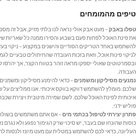
טיפים מהמומחים
טפלו באבק
– מעט אבק אולי נראה לנו בלתי מזיק, אבל זה מספ
את פינת האוכל לפחות פעם בשבוע והסירו ממנה כל שאריות של א
להשתמש באחד הטריקים הסודיים והישנים במקצוע – ניקוי בעז
לניקוי פינות אוכל, וזאת בזכות העובדה שהחיתולים טבעיים לג
ובסמרטוטים שאולי יספקו מראה זוהר בטווח הקצר, אך יהרסו ל
העבודה.
נמנעים מסיליקון ומשמנים
– כדאי להימנע מסיליקון ומשמנים
שלכם. מומלץ להשתמש דווקא בווקס איכותי. אנו ממליצים על ש
איכותית לפינת האוכל שלכם. לשם שמירה מיטבית ויצירת שכבת
פוליש ידני.
פתרון יצירתי לטיפול בכתמי מים
– אם אתם משתמשים בשולחן 
כוסות שהונחו שם בעבר, יש סיכוי שרק הגימור נפגע ולא נגרם נז
העליונה, כדאי לכם להשתמש במטלית עם מעט מיונז ולנסות לה