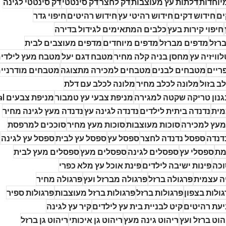
יוחדות
דלתות עץ מעוצבות
דק לחצר
דק סינטטי
דק סינטטי לגינה
ים
חידוש דקים
חידוש רהיטי עץ
חידוש רהיטים
חיפוי גדר
חיפוי קירות בעץ
כלבים המתאימים לגידול בדירה
ברזל
מדפים מברזל
מדפים מיוחדים
מדפים מעוצבים לבית
לוויזיה עץ
מחסן בניה קלה מחיר
מטבח דגם יעל
מטבח מעץ לילדי
ריים
מטבחים לבנים
מטבחים למכירה מתצוגה
מטבחים מודרניי
ב בזול
מלונה לכלב מחיר
מלונה לכלב עם דלת
גנון טריקה שקטה למגירה
מניפת צבעי עץ טמבור
מניפת צבעים ral
מית
נדנדה ביתית לילדים
נדנדה לגינה עץ
נדנדה מעץ לגינה מחיר
מעץ למכירה
סוכות מעוצבות
סוכות מעץ מחיר
סוככים למרפסת
דנדה
ספסל נדנדה לחצר
ספסל עץ
ספסל עץ לבית
ספסל עץ לגינה
מת
ספסלי עץ
ספסלים לגינה
ספסלים מעץ
ספסלים מעץ לבית
וכה
פינות ישיבה לילדים
פינת אוכל עץ מלא כפרי
ה עצמית
פרגולה ברזל
פרגולה מברזל ועץ
פרגולה מחיר
ולות בצפון
פרגולות ברזל
פרגולות ברזל מעוצבות
פרגולות ספיר
עת רהיטים
קיט לבניית בית עץ לילדים
קיר עץ לגינה
הוט ברזל ועץ
ריהוט גינה מעץ
ריהוט גן איכותי
ריהוט גן ברזל