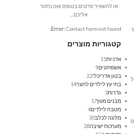
או להשאיר פרטים בטופס ואנו נחזור
אליכם...
ו
Contact form not found.
Error:
קטגוריות מוצרים
אדניות
11
אשפתונים
9
בטון אדריכלי
22
ל
בתי עץ לילדים לחצר
14
גדרות
3
מבנים מעץ
17
מטבח לילדים
4
מלונה לכלב
30
ס
מערכות ישיבה
28