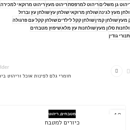
יהוט גן משלים
ריהוט למרפסת
ריהוט מעץ
ריהוט מרוקאי למכירה
לחן מעץ לגינה
שולחן מרוקאי
שולחן עץ
שולחן עץ וברזל
ק מעץ
שולחן קמין
שולחן קקל לילדים
שולחן קקל עם פרגולה
לחנות סלון מעץ
שולחנות עץ מלא
שיפוץ מטבחים
תנורי גודין
lder
חומרי גלם לפינות אוכל וריהוט בית
12
מטבחים
,
ריהוט
אוק
כיורים למטבח