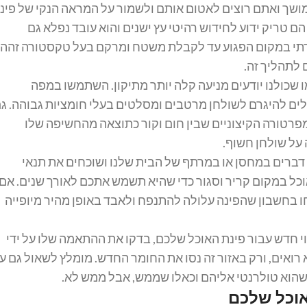
ושך ואתם רוצים לאטום אותם ולשמור על המראה הנקי של פינ
ם טריק ידוע לחידוש רהיטי עץ ישנים והוא עובד נפלא גם
נקודתי במקום הפגוע עד לקבלת משטח ומרקם בעל טקסטורה זהה.
לתהליך זה.
ו שכולנו יודעים מניעה קלה יותר מתיקון. השתמשו במפה
לים להיגרם לשולחן מרטבים ומסלטים בעלי חומציות גבוהה. ג
טמפרטורה הקיצוניים שבין חום וקור כתוצאה מהחשיפה שלו
 על שולחן חשוף.
 דברים במחסן או במרתף של הבית שלנו ושוכחים את תנאי
וכל במקום קריר וסגור כדי שהיא תשמש אתכם לאורך שנים. אם
ו בחשבון שהפינה עלולה להתנפח ולאבד באופן מהיר מיופייה
חדש עבור פינת האוכל שלכם, בדקו את ההתאמה שלו על ידי
א רואים, ורק באזור זה נסו את החומר החדש. מומלץ לשאול גם ע
ון שהוא טולרנטי אליהם וכאלו שממש, אבל ממש לא.
וכל שלכם