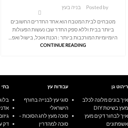
Posted by
בניה בעץ
מטבחים לבית המטבח הוא אחד החדרים החשובים
ביותר בבית וללא ספק החדר שבו נעשות הפעולות
היומיומיות המורכבות ביותר : הכנת אוכל, בישול ואפ...
CONTINUE READING
ריהוט גן
עבודות עץ
בתי 
איך בונים מלונה לכלב
סוגי עץ לבנייה בחורף
בלוג
מעץ בשיטת DIY
הישראלי
אדני
איך לבחור דקים מעץ
סוכה מעץ לחג הסוכות –
גיזום
אשפתונים
סוכה למהדרין
דק ע