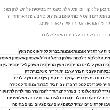
אן על ניקוי יום יומי, אלא בשמירה בסיסית על השולחן מפני
ב המקרים ווקס איכותי פעם בשנה וכיסוי בשעת הארוחה יהיו
ור על המראה המיוחד שלה לאורך שנים.
ה ביותר לשמירה על פינת האוכל שלכם
יות עץ לתליה
אומנות
אומנות בברזל לקיר
אומנות מעץ
מיטה לכלב
איך לבנות שולחן בר
אל הגליל
אשפתון
אשפתון מאפרה
בית מעץ לילדים מחיר
בית מעץ מחיר
בית משחק לילדים
בית עץ זו
 בקתות עץ
בניית גדר עץ
בניית גלריה מעץ
בניית דק
יית סוכה מעץ
בניית קמין
בניית קמין עץ
בקתת עץ לילדים
ייה פיברגלס למכירה
ברניז בית גידול
ברנר זננהונד למכירה
גדר לגינה אלומיניום
גדר לחצר
גדר לקמין
גדר מודולרית לתינוקות
ניום לגינה
גדרות לבית
גדרות לגינה
גדרות לגינה מאלומיניום
יבו יוקרתי
גזיבו עמיד לגשם
גיזום עצים
גיזום עצים בחיפה