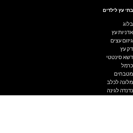
בתי עץ לילדים
בלוג
אדניות עץ
גיזום עצים
דק עץ
דשא סינטטי
כרמל
מטבחים
מלונה לכלב
נדנדה לגינה
ספסלים
עבודות עץ
עגלת קניות
פרגולה
שולחן קק"ל