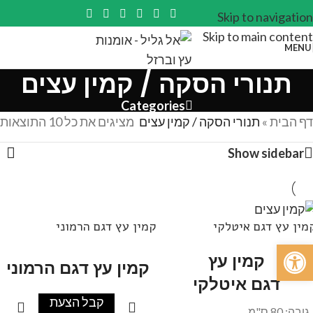
Skip to navigation
Skip to main content
MENU
תנורי הסקה / קמין עצים
Categories
דף הבית
»
תנורי הסקה / קמין עצים
מציגים את כל ⁦10⁩ התוצאות
Show sidebar
מין עץ דגם איטלקי
קמין עץ דגם הרמוני
פתח סרגל נגישות
קמין עץ
קמין עץ דגם הרמוני
דגם איטלקי
קבל הצעת
גובה: 80 ס"מ