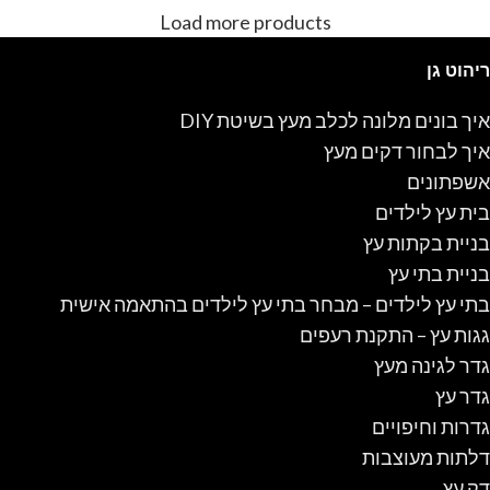
ובצבעים שונים.
Load more products
ניתן ליצור קשר בטלפון
050-
377-7817
להתייעצות.
ניתן ליצור קשר בטלפון
050-
ריהוט גן
377-7817
להתייעצות.
איך בונים מלונה לכלב מעץ בשיטת DIY
איך לבחור דקים מעץ
אשפתונים
בית עץ לילדים
בניית בקתות עץ
בניית בתי עץ
בתי עץ לילדים – מבחר בתי עץ לילדים בהתאמה אישית
גגות עץ – התקנת רעפים
גדר לגינה מעץ
גדר עץ
גדרות וחיפויים
דלתות מעוצבות
דק עץ