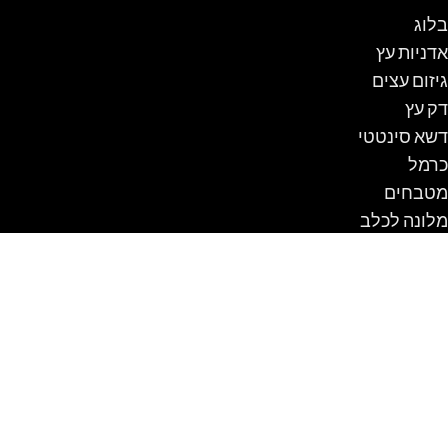
בלוג
אדניות עץ
גיזום עצים
דק עץ
דשא סינטטי
כרמל
מטבחים
מלונה לכלב
נדנדה לגינה
ספסלים
עבודות עץ
עגלת קניות
פרגולה
שולחן קק"ל
תכנון והקמת גינות
תיקון בריכות שחיה ביתיות