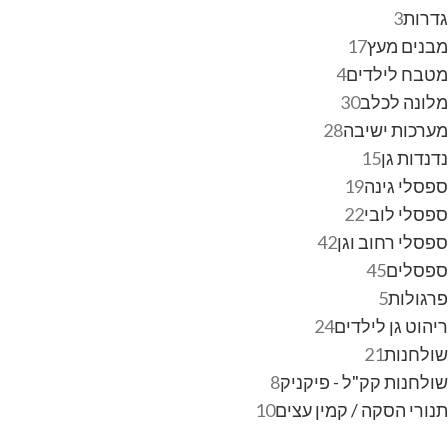
גדרות
3
מבנים מעץ
17
מטבח לילדים
4
מלונה לכלב
30
מערכות ישיבה
28
נדנדות גן
15
ספסלי גינה
19
ספסלי לובי
22
ספסלי רחוב וגן
42
ספסלים
45
פרגולות
5
ריהוט גן לילדים
24
שולחנות
21
שולחנות קק"ל - פיקניק
8
תנורי הסקה / קמין עצים
10