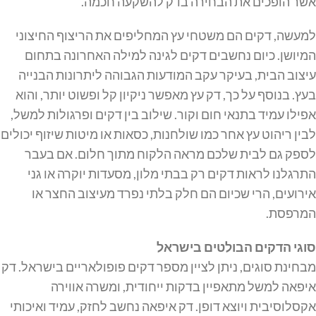
אשר הופכים את הבחירה בדק להשקעה חכמה.
למעשה, דקים הם משטחי עץ המחליפים את הריצוף החיצוני
המיושן. כיום נחשבים דקים לגינה למילה האחרונה בתחום
עיצוב הבית, בעיקר עקב המודעות הגבוהה ליתרונות הבנייה
בעץ. בנוסף על כך, דק עץ מאפשר ניקיון קל ופשוט יותר, והוא
אפילו עמיד בתנאי חום וקור. שילוב בין דקים ופרגולות למשל,
לבין ריהוט עץ אחר כמו שולחנות, כסאות או מיטות שיזוף יכולים
לספק גם לבית שלכם מראה הלקוח מתוך חלום. אם בעבר
התרגלנו לראות דקים רק בבתי מלון, מסעדות יוקרה או גני
אירועים, הרי שכיום הם חלק בלתי נפרד מעיצוב החצר או
המרפסת.
סוגי הדקים הבולטים בישראל
מבחינת סוגים, ניתן לציין מספר דקים פופולאריים בישראל. דק
איפאה למשל מתאפיין בדקות ייחודית, ומשרה אווירה
אקסלוסיבית ויוצא דופן. דק איפאה נחשב לחזק, עמיד ואיכותי