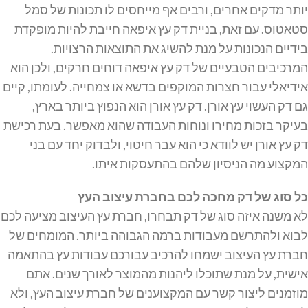
יותר מדקים אחרים, ורבים אף מייחסים לו תכונות של סמל
סטאטוס. עם זאת, בניית דק עץ איפאה חייבת להיות מופקדת
בידיים הנכונות על מנת להשיג את התוצאות הרצויות.
המרכיבים הטבעיים של דק עץ איפאה דוחים חרקים, ולכן הוא
אידיאלי עבור חצרות המוקפים בדשא או צמחייה. לעומתו, קיים
גם דק העשוי עץ אורן. דק עץ אורן הוא הנפוץ ביותר בארץ,
בעיקר בזכות מחירו ונוחות העבודה שהוא מאפשר. בעת רכישת
דק עץ אורן יש לוודא כי הוא עבר חיטוי, ולבדוק יחד עם בני
המקצוע מה הניסיון שלהם בהתעסקות איתו.
כל סוג של דק מחכה לכם בחברת עיצוב העץ
לא משנה איזה סוג של דק תבחרו, חברת עץ העיצוב מציעה לכם
לבוא ולהתרשם מעבודות ברמה הגבוהה ביותר. המומחים של
חברת עץ העיצוב ישמחו להרכיב עבורכם עבודות עץ בהתאמה
אישית, על מנת שתוכלו ליהנות מהמוצר לאורך שנים. אתם
מוזמנים ליצור קשר עם המקצוענים של חברת עיצוב העץ, ולא